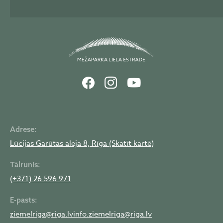
Adrese:
Lūcijas Garūtas aleja 8, Rīga (Skatīt kartē)
Tālrunis:
(+371) 26 596 971
E-pasts:
ziemelriga@riga.lv
info.ziemelriga@riga.lv