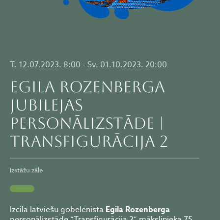
T. 12.07.2023. 8:00 - Sv. 01.10.2023. 20:00
EGILA ROZENBERGA
jubilejas
personālizstāde |
TRANSFIGURĀCIJA 2
Izstāžu zāle
Izcilā latviešu gobelēnista
Egila Rozenberga
personālizstāde “Transfigurācija 2” mākslinieka 75.