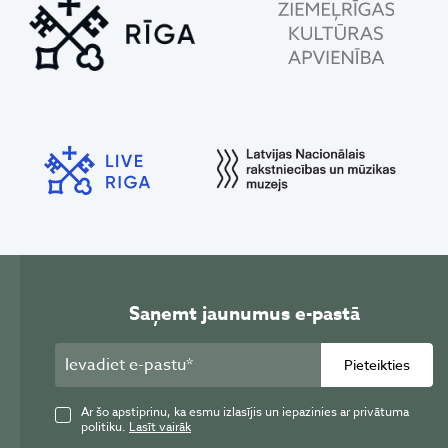
Saņemt jaunumus e-pastā
Pieteikties
Ar šo apstiprinu, ka esmu izlasījis un iepazinies ar privātuma
politiku.
Lasīt vairāk