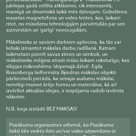
jubilejas gadā veltīta atklāsmei, cik interesentā,
mainīgā un dinamiskā laikā mēs dzīvojam. Gobelēnos
ieaustas magnetofona un video lentes, kas, laikam
ritot, no mūsdienu tehnoloģijām pārvērtušās par sen
aizmirstām un ‘garīgi’ novecojušām.
Mākslinieks ar saviem darbiem apliecina, ka tās var
lieliski izmantot mākslas darbu radīšanā. Katram
laikmetam piemīt savas zīmes un simboli, un
mākslinieks mēģina atrast mūsu laikam raksturīgo, kas
slēpjas mikroshēmu ‘slepenajā dzīvē’. Egila
Rozenberga lielformāta šķiedras mākslas objekti
pārliecinoši pierāda, ka senajai audumu mākslai,
nemitīgi mainot ārējo formu un materiālus, kā arī
izvēršot aktuālas idejas, ir iespējama radoši izvērsta
nākotne.
N.B. Ieeja izstādē BEZ MAKSAS!
Pasākuma organizators informē, ka Pasākuma
laikā tiks veikta foto un/vai video uzņemšana ar