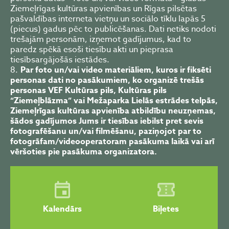
Ziemeļrīgas kultūras apvienības un Rīgas pilsētas
pašvaldības interneta vietņu un sociālo tīklu lapās 5
(piecus) gadus pēc to publicēšanas. Dati netiks nodoti
trešajām personām, izņemot gadījumus, kad to
paredz spēkā esoši tiesību akti un pieprasa
tiesībsargājošās iestādes.
Par foto un/vai video​​​ materiāliem​, kuros ir fiksēti
personas dati no pasākumiem, ko organizē trešās
personas VEF Kultūras pils
, Kultūras pils
“Ziemeļblāzma” vai Mežaparka Lielās estrādes
telpās,
Ziemeļrīgas kultūras apvienība
atbildību neuzņemas,
šādos gadījumos Jums ir tiesības iebilst pret sevis
fotografēšanu un/vai filmēšanu, paziņojot par to
fotogrāfam/videooperatoram pasākuma laikā vai arī
vēršoties pie pasākuma organizatora.
Kalendārs
Biļetes