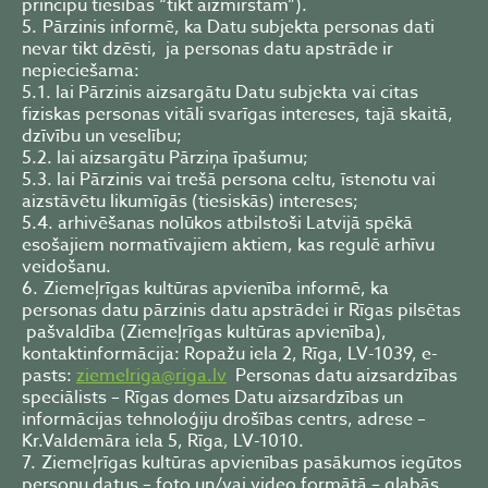
principu tiesības “tikt aizmirstam”).
Pārzinis informē, ka Datu subjekta personas dati
nevar tikt dzēsti, ja personas datu apstrāde ir
nepieciešama:
5.1. lai Pārzinis aizsargātu Datu subjekta vai citas
fiziskas personas vitāli svarīgas intereses, tajā skaitā,
dzīvību un veselību;
5.2. lai aizsargātu Pārziņa īpašumu;
5.3. lai Pārzinis vai trešā persona celtu, īstenotu vai
aizstāvētu likumīgās (tiesiskās) intereses;
5.4. arhivēšanas nolūkos atbilstoši Latvijā spēkā
esošajiem normatīvajiem aktiem, kas regulē arhīvu
veidošanu.
Ziemeļrīgas kultūras apvienība informē, ka
personas datu pārzinis datu apstrādei ir Rīgas pilsētas
pašvaldība (Ziemeļrīgas kultūras apvienība),
kontaktinformācija: Ropažu iela 2, Rīga, LV-1039, e-
pasts:
ziemelriga@riga.lv
Personas datu aizsardzības
speciālists – Rīgas domes Datu aizsardzības un
informācijas tehnoloģiju drošības centrs, adrese –
Kr.Valdemāra iela 5, Rīga, LV-1010.
Ziemeļrīgas kultūras apvienības pasākumos iegūtos
personu datus – foto un/vai video formātā – glabās