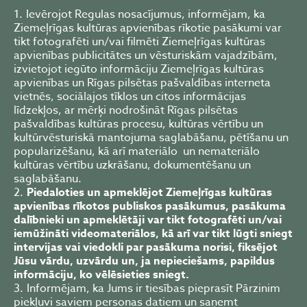
Ievērojot Regulas nosacījumus, informējam, ka
Ziemeļrīgas kultūras apvienības rīkotie pasākumi var
tikt fotografēti un/vai filmēti Ziemeļrīgas kultūras
apvienības publicitātes un vēsturiskām vajadzībām,
izvietojot iegūto informāciju Ziemeļrīgas kultūras
apvienības un Rīgas pilsētas pašvaldības interneta
vietnēs, sociālajos tīklos un citos informācijas
līdzekļos, ar mērķi nodrošināt Rīgas pilsētas
pašvaldības kultūras procesu, kultūras vērtību un
kultūrvēsturiskā mantojuma saglabāšanu, pētīšanu un
popularizēšanu, kā arī materiālo un nemateriālo
kultūras vērtību uzkrāšanu, dokumentēšanu un
saglabāšanu.
Piedaloties un apmeklējot
Ziemeļrīgas kultūras
apvienības
rīkotos publiskos pasākumus, pasākuma
dalībnieki un apmeklētāji var tikt fotografēti un/vai
iemūžināti videomateriālos, kā arī var tikt lūgti sniegt
intervijas vai viedokli par pasākuma norisi, fiksējot
Jūsu vārdu, uzvārdu un, ja nepieciešams, papildus
informāciju, ko vēlēsieties sniegt.
Informējam, ka Jums ir tiesības pieprasīt Pārzinim
piekļuvi saviem personas datiem un saņemt