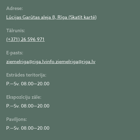
Adrese:
Lūcijas Garūtas aleja 8, Rīga (Skatīt kartē)
Tālrunis:
(+371) 26 596 971
E-pasts:
ziemelriga@riga.lv
info.ziemelriga@riga.lv
Estrādes teritorija:
P.—Sv. 08.00—20.00
Ekspozīciju zāle:
P.—Sv. 08.00—20.00
Paviljons:
P.—Sv. 08.00—20.00