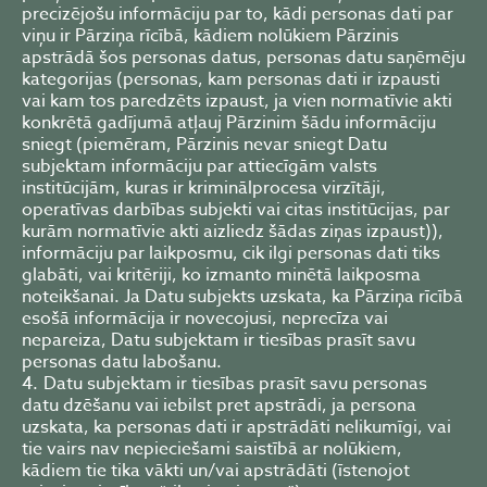
precizējošu informāciju par to, kādi personas dati par
viņu ir Pārziņa rīcībā, kādiem nolūkiem Pārzinis
apstrādā šos personas datus, personas datu saņēmēju
kategorijas (personas, kam personas dati ir izpausti
vai kam tos paredzēts izpaust, ja vien normatīvie akti
konkrētā gadījumā atļauj Pārzinim šādu informāciju
sniegt (piemēram, Pārzinis nevar sniegt Datu
subjektam informāciju par attiecīgām valsts
institūcijām, kuras ir kriminālprocesa virzītāji,
operatīvas darbības subjekti vai citas institūcijas, par
kurām normatīvie akti aizliedz šādas ziņas izpaust)),
informāciju par laikposmu, cik ilgi personas dati tiks
glabāti, vai kritēriji, ko izmanto minētā laikposma
noteikšanai. Ja Datu subjekts uzskata, ka Pārziņa rīcībā
esošā informācija ir novecojusi, neprecīza vai
nepareiza, Datu subjektam ir tiesības prasīt savu
personas datu labošanu.
Datu subjektam ir tiesības prasīt savu personas
datu dzēšanu vai iebilst pret apstrādi, ja persona
uzskata, ka personas dati ir apstrādāti nelikumīgi, vai
tie vairs nav nepieciešami saistībā ar nolūkiem,
kādiem tie tika vākti un/vai apstrādāti (īstenojot