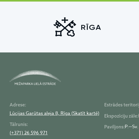
Adrese:
Estrādes teritori
Lūcijas Garūtas aleja 8, Rīga (Skatīt kartē)
Ekspozīciju zāle:
Tālrunis:
P.—Sv.
Paviljons:
(+371) 26 596 971