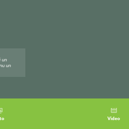
i un
nu un
to
Video