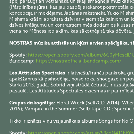
spēj pāraugt arī vētrainākā un skaļi smagnējā mūzikas ko
(Pārpilnības jūra), kas jau paspējis iekarot postmetāla cie
koncepcija ir meklējama Japānas rakstnieka Yukio Mishi
Mishima krāšņi apraksta dzīvi ar visiem tās kalniem un lej
dzīves krāšņumu un kontrastiem mēs dodamies klusas nees
viena no Mēness ieplakām, kas sākotnēji tā tika dēvēta, j
NOSTRAS mūzika attīstās un kļūst arvien spēcīgāka, tā
Spotify:
https://open.spotify.com/album/6C0yMescID
Bandcamp:
https://nostraofficial.bandcamp.com/
Les Attitudes Spectrales
ir latviešu/franču pankroka gr
apakšžanrus kā psihodēlija, noise roks, shoegaze un post
Starki 2013. gadā. Šobrīd viņi strādā četratā, ir uzstājuš
pasaulē. Les Attitudes Spectrales dziesmas ir par mīlestīb
Grupas diskogrāfija:
Floral Wreck (Self/CD-2014); Whe
2016); Vampire in the Summer (Self/Tape-CD ; Specific 
Tikko ir iznācis viņu visjaunākais albums Songs for No O
Spotify:
https://open.spotify.com/artist/59cdN411h