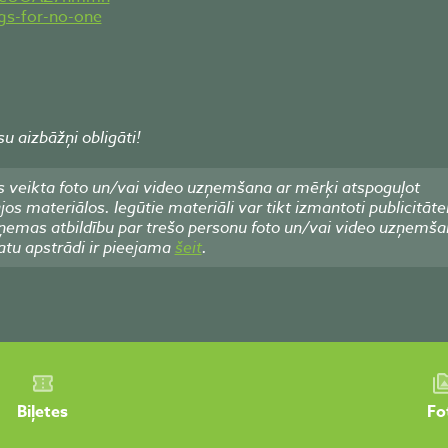
gs-for-no-one
 aizbāžņi obligāti!
 veikta foto un/vai video uzņemšana ar mērķi atspoguļot
 materiālos. Iegūtie materiāli var tikt izmantoti publicitāte
emas atbildību par trešo personu foto un/vai video uzņemša
atu apstrādi ir pieejama
šeit
.
Biļetes
Fo