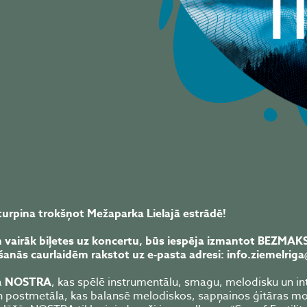
turpina trokšņot Mežaparka Lielajā estrādē!
n vairāk biļetes uz koncertu, būs iespēja izmantot BEZMAK
anās caurlaidēm rakstot uz e-pasta adresi: info.ziemelriga
a
NOSTRA
, kas spēlē instrumentālu, smagu, melodisku un in
n postmetāla, kas balansē melodiskos, sapņainos ģitāras mo