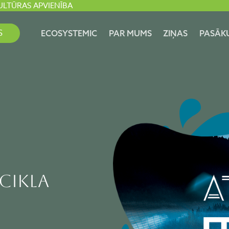
ULTŪRAS APVIENĪBA
S
ECOSYSTEMIC
PAR MUMS
ZIŅAS
PASĀK
cikla