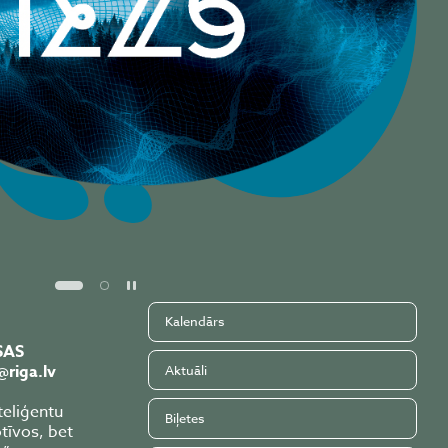
Pause
Kalendārs
SAS
@riga.lv
Aktuāli
teliģentu
Biļetes
tīvos, bet