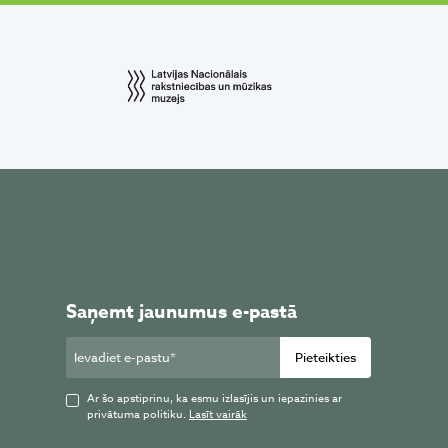
Saņemt jaunumus e-pastā
Pieteikties
Ar šo apstiprinu, ka esmu izlasījis un iepazinies ar
privātuma politiku.
Lasīt vairāk