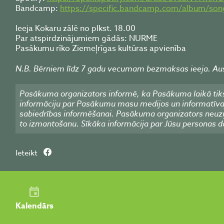
Bandcamp:
https://specific.bandcamp.com/album/son
Ieeja Kokaru zālē no plkst. 18.00
Par atspirdzinājumiem gādās: NURME
Pasākumu rīko Ziemeļrīgas kultūras apvienība
N.B. Bērniem līdz 7 gadu vecumam bezmaksas ieeja. Ausu
Pasākuma organizators informē, ka Pasākuma laikā tiks
informāciju par Pasākumu masu medijos un informatīvajos
sabiedrības informēšanai. Pasākuma organizators neuzņ
to izmantošanu. Sīkāka informācija par Jūsu personas d
Ieteikt
Kalendārs