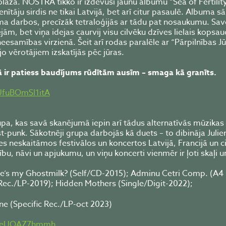
lāžā. NOSTRA tikko ir izdevuši jaunu albumu “Sea of Fertilit
nītāju sirdis ne tikai Latvijā, bet arī citur pasaulē. Albuma s
ma darbos, precīzāk tetraloģijās ar tādu pat nosaukumu. Sa
ām, bet viņa idejas caurvij visu cilvēku dzīves lielais kopsau
amības virzienā. Šeit arī rodas paralēle ar “Pārpilnības Jūr
o vērotājiem izskatījās pēc jūras.
 ir patiess baudījums rūdītām ausīm – smaga kā granīts.
UfuBOmSl1itA
upa, kas savā skanējumā iepin arī tādus alternatīvās mūzikas
-punk. Sākotnēji grupa darbojās kā duets – to dibināja Julie
ies neskaitāmos festivālos un koncertos Latvijā, Francijā un c
u, nāvi un apjukumu, un viņu koncerti vienmēr ir ļoti skaļi un
re’s my Ghostmilk? (Self/CD-2015); Adminu Cetri Comp. (A4
Rec./LP-2019); Hidden Mothers (Single/Digit-2022);
ne (Specific Rec./LP-oct 2023)
hYzeUOAZ7hmmh