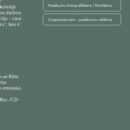
y”
Pasākumu fotografēšana / filmēšana
ākotnējā
vos darbos
cējs – caur
Organizatoriem – pasākumu reklāma
u”, kas ir
n un Rūta
itur
 intensīvi.
 Rec./CD-