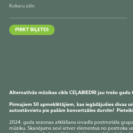
Kokaru zāle
PIRKT BIĻETES
Alternatīvās mūzikas cikls CEĻABIEDRI jau trešo gadu 
Pirmajiem 50 apmeklētājiem, kas iegādājušies divas u
autostāvvietu pie pašām koncertzāles durvīm! Pieteikš
2024. gada sezonas atklāšanu ievadīs postmetāla grup
mūziku. Skanējums sevī ietver elementus no postroka u