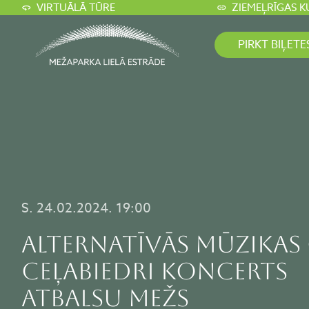
VIRTUĀLĀ TŪRE
ZIEMEĻRĪGAS K
PIRKT BIĻETE
S. 24.02.2024. 19:00
Alternatīvās mūzikas 
CEĻABIEDRI koncerts
ATBALSU MEŽS