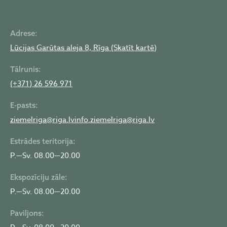
Adrese:
Lūcijas Garūtas aleja 8, Rīga (Skatīt kartē)
Tālrunis:
(+371) 26 596 971
E-pasts:
ziemelriga@riga.lv
info.ziemelriga@riga.lv
Estrādes teritorija:
P.—Sv. 08.00—20.00
Ekspozīciju zāle:
P.—Sv. 08.00—20.00
Paviljons: