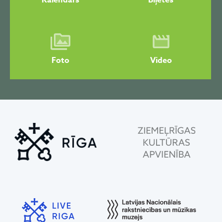
Kalendārs
Biļetes
Foto
Video