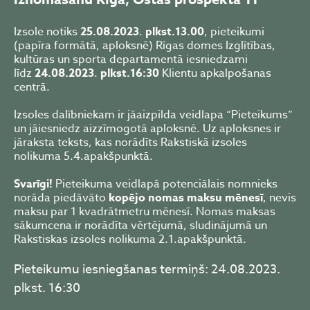
Izsole notiks
25.08.2023
.
plkst.13.00
, pieteikumi
(papīra formātā, aploksnē) Rīgas domes Izglītības,
kultūras un sporta departamentā iesniedzami
līdz
24.08.2023
.
plkst.16:30
Klientu apkalpošanas
centrā.
Izsoles dalībniekam ir jāaizpilda veidlapa “Pieteikums”
un jāiesniedz aizzīmogotā aploksnē. Uz aploksnes ir
jāraksta teksts, kas norādīts Rakstiskā izsoles
nolikuma 5.4.apakšpunktā.
Svarīgi!
Pieteikuma veidlapā potenciālais nomnieks
norāda piedāvāto
kopējo nomas maksu mēnesī
, nevis
maksu par 1 kvadrātmetru mēnesī. Nomas maksas
sākumcena ir norādīta vērtējumā, sludinājumā un
Rakstiskas izsoles nolikuma 2.1.apakšpunktā.
Pieteikumu iesniegšanas termiņš: 24.08.2023.
plkst. 16:30