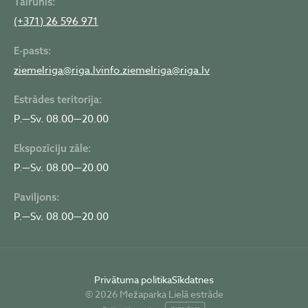
Tālrunis:
(+371) 26 596 971
E-pasts:
ziemelriga@riga.lv
info.ziemelriga@riga.lv
Estrādes teritorija:
P.—Sv. 08.00—20.00
Ekspozīciju zāle:
P.—Sv. 08.00—20.00
Paviljons:
P.—Sv. 08.00—20.00
Privātuma politika
Sīkdatnes
© 2026 Mežaparka Lielā estrāde