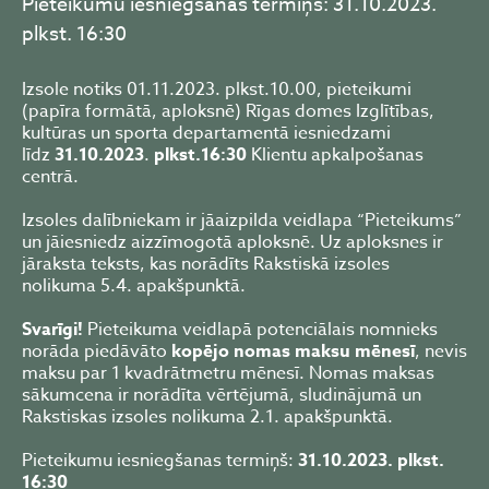
Pieteikumu iesniegšanas termiņš: 31.10.2023.
plkst. 16:30
Izsole notiks 01.11.2023. plkst.10.00, pieteikumi
(papīra formātā, aploksnē) Rīgas domes Izglītības,
kultūras un sporta departamentā iesniedzami
līdz
31.10.2023
.
plkst.16:30
Klientu apkalpošanas
centrā.
Izsoles dalībniekam ir jāaizpilda veidlapa “Pieteikums”
un jāiesniedz aizzīmogotā aploksnē. Uz aploksnes ir
jāraksta teksts, kas norādīts Rakstiskā izsoles
nolikuma 5.4. apakšpunktā.
Svarīgi!
Pieteikuma veidlapā potenciālais nomnieks
norāda piedāvāto
kopējo nomas maksu mēnesī
, nevis
maksu par 1 kvadrātmetru mēnesī. Nomas maksas
sākumcena ir norādīta vērtējumā, sludinājumā un
Rakstiskas izsoles nolikuma 2.1. apakšpunktā.
Pieteikumu iesniegšanas termiņš:
31.10.2023. plkst.
16:30