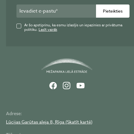
Pieteikties
Ar šo apstiprinu, ka esmu izlasījis un iepazinies ar privātuma
politiku.
Lasīt vairāk
Adrese:
Lūcijas Garūtas aleja 8, Rīga (Skatīt kartē)