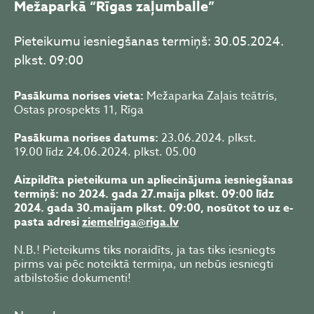
Mežaparkā “Rīgas zaļumballe”
Pieteikumu iesniegšanas termiņš: 30.05.2024.
plkst. 09:00
Pasākuma norises vieta:
Mežaparka Zaļais teātris,
Ostas prospekts 11, Rīga
Pasākuma norises datums:
23.06.2024. plkst.
19.00 līdz 24.06.2024. plkst. 05.00
Aizpildīta pieteikuma un apliecinājuma iesniegšanas
termiņš: no 2024. gada 27.maija plkst. 09:00 līdz
2024. gada 30.maijam plkst. 09:00, nosūtot to uz e-
pasta adresi
ziemelriga@riga.lv
N.B.! Pieteikums tiks noraidīts, ja tas tiks iesniegts
pirms vai pēc noteiktā termiņa, un nebūs iesniegti
atbilstošie dokumenti!