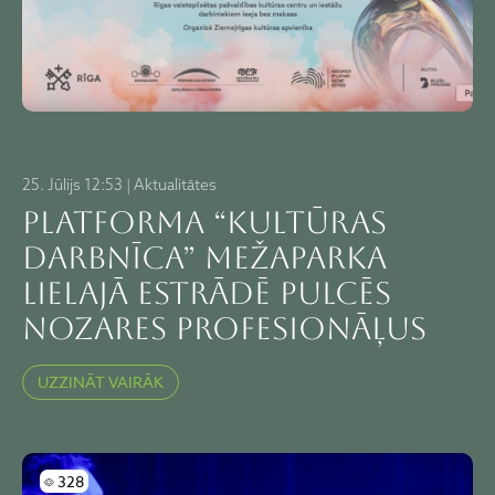
25. Jūlijs 12:53 | Aktualitātes
Platforma “Kultūras
darbnīca” Mežaparka
Lielajā estrādē pulcēs
nozares profesionāļus
UZZINĀT VAIRĀK
Skatījumi
328