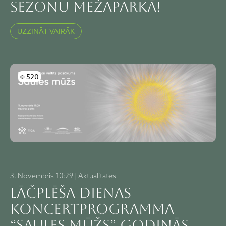
sezonu Mežaparkā!
UZZINĀT VAIRĀK
Skatījumi
520
3. Novembris 10:29 | Aktualitātes
Lāčplēša dienas
koncertprogramma
“Saules mūžs” godinās