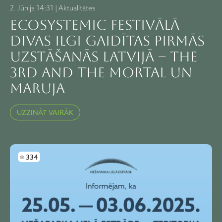
2. Jūnijs 14:31 | Aktualitātes
ECOSYSTEMIC festivālā
divas ilgi gaidītas pirmās
uzstāšanās Latvijā – The
3rd and the Mortal un
Maruja
UZZINĀT VAIRĀK
Skatījumi
334