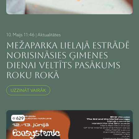
10. Maijs 11:46 | Aktualitātes
Mežaparka Lielajā estrādē
norisināsies ģimenes
dienai veltīts pasākums
ROKU ROKĀ
UZZINĀT VAIRĀK
Skatījumi
629