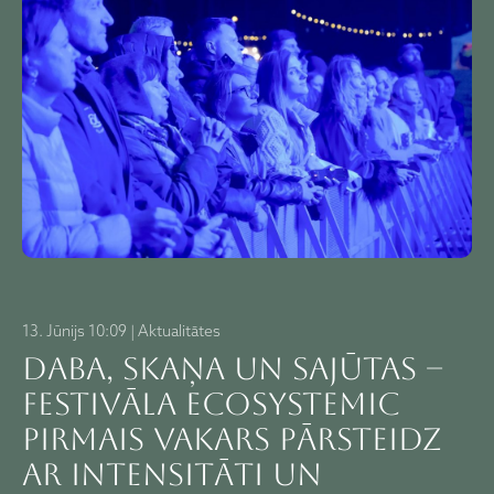
13. Jūnijs 10:09 | Aktualitātes
Daba, skaņa un sajūtas –
festivāla ECOSYSTEMIC
pirmais vakars pārsteidz
ar intensitāti un