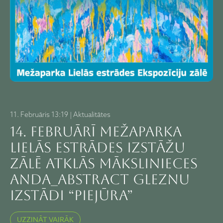
11. Februāris 13:19 | Aktualitātes
14. februārī Mežaparka
Lielās estrādes Izstāžu
zālē atklās mākslinieces
Anda_abstract gleznu
izstādi “PIEJŪRA”
UZZINĀT VAIRĀK