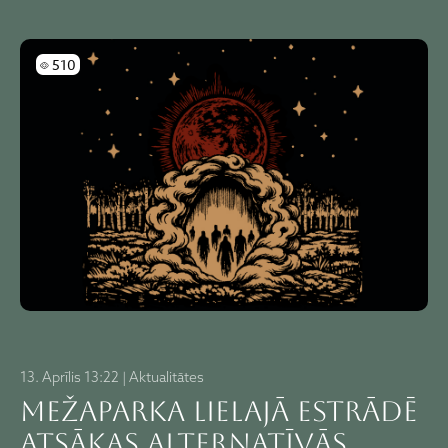
Skatījumi
510
13. Aprīlis 13:22 | Aktualitātes
Mežaparka Lielajā estrādē
atsākas alternatīvās