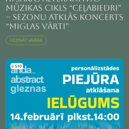
mūzikas cikls “Ceļabiedri”
– sezonu atklās koncerts
“Miglas vārti”
UZZINĀT VAIRĀK
Skatījumi
510