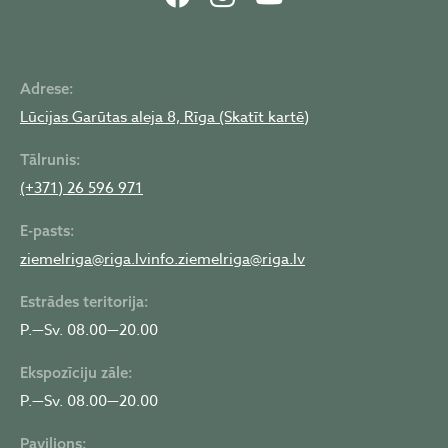
Adrese:
Lūcijas Garūtas aleja 8, Rīga (Skatīt kartē)
Tālrunis:
(+371) 26 596 971
E-pasts:
ziemelriga@riga.lv
info.ziemelriga@riga.lv
Estrādes teritorija:
P.—Sv. 08.00—20.00
Ekspozīciju zāle:
P.—Sv. 08.00—20.00
Paviljons: