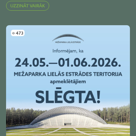
UZZINĀT VAIRĀK
Skatījumi
473