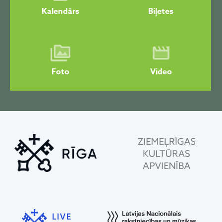
Kalendārs
Biļetes
Foto
Video