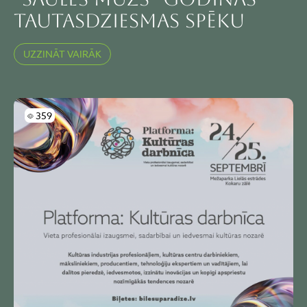
tautasdziesmas spēku
UZZINĀT VAIRĀK
Skatījumi
359