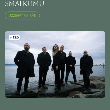
smalkumu
UZZINĀT VAIRĀK
Skatījumi
580