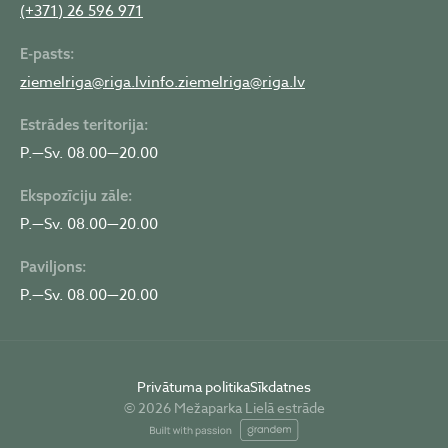
(+371) 26 596 971
E-pasts:
ziemelriga@riga.lv
info.ziemelriga@riga.lv
Estrādes teritorija:
P.—Sv. 08.00—20.00
Ekspozīciju zāle:
P.—Sv. 08.00—20.00
Paviljons:
P.—Sv. 08.00—20.00
Privātuma politika
Sīkdatnes
© 2026 Mežaparka Lielā estrāde