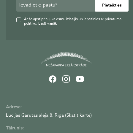
Pieteikties
Ar šo apstiprinu, ka esmu izlasījis un iepazinies ar privātuma
politiku.
Lasīt vairāk
Adrese:
Lūcijas Garūtas aleja 8, Rīga (Skatīt kartē)
Tālrunis: