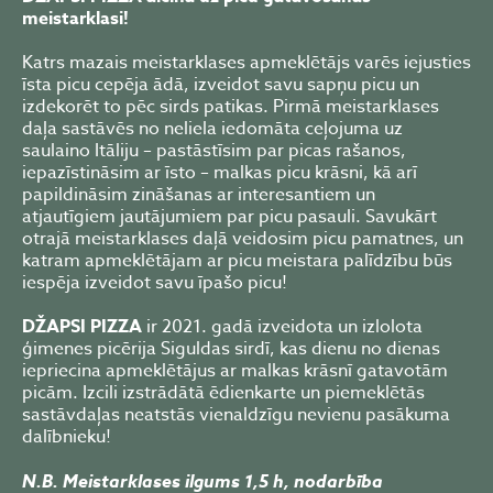
meistarklasi!
Katrs mazais meistarklases apmeklētājs varēs iejusties
īsta picu cepēja ādā, izveidot savu sapņu picu un
izdekorēt to pēc sirds patikas. Pirmā meistarklases
daļa sastāvēs no neliela iedomāta ceļojuma uz
saulaino Itāliju – pastāstīsim par picas rašanos,
iepazīstināsim ar īsto – malkas picu krāsni, kā arī
papildināsim zināšanas ar interesantiem un
atjautīgiem jautājumiem par picu pasauli. Savukārt
otrajā meistarklases daļā veidosim picu pamatnes, un
katram apmeklētājam ar picu meistara palīdzību būs
iespēja izveidot savu īpašo picu!
DŽAPSI PIZZA
ir 2021. gadā izveidota un izlolota
ģimenes picērija Siguldas sirdī, kas dienu no dienas
iepriecina apmeklētājus ar malkas krāsnī gatavotām
picām. Izcili izstrādātā ēdienkarte un piemeklētās
sastāvdaļas neatstās vienaldzīgu nevienu pasākuma
dalībnieku!
N.B. Meistarklases ilgums 1,5 h, nodarbība