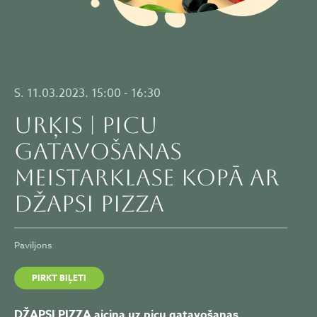
S. 11.03.2023. 15:00 - 16:30
URĶIS | PICU
GATAVOŠANAS
meistarklase kopā ar
DŽAPSI PIZZA
Paviljons
PIRKT BIĻETI
DŽAPSI PIZZA aicina uz picu gatavošanas