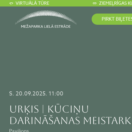
VIRTUĀLĀ TŪRE
ZIEMEĻRĪGAS K
PIRKT BIĻETE
S. 20.09.2025. 11:00
URĶIS | KŪCIŅU
DARINĀŠANAS MEISTARK
Paviljons