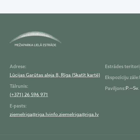
Adrese:
Estrādes teritori
Lūcijas Garūtas aleja 8, Rīga (Skatīt kartē)
Ekspozīciju zāle:
Tālrunis:
P.—Sv.
Paviljons:
(+371) 26 596 971
E-pasts:
ziemelriga@riga.lv
info.ziemelriga@riga.lv