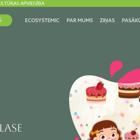
ULTŪRAS APVIENĪBA
S
ECOSYSTEMIC
PAR MUMS
ZIŅAS
PASĀK
LASE