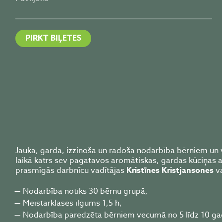
PIRKT BIĻETES
Jauka, garda, izzinoša un radoša nodarbība bērniem un 
laikā katrs sev pagatavos aromātiskas, gardas kūciņas ar
prasmīgās darbnīcu vadītājas
Kristīnes Kristjansones
va
Nodarbība notiks 30 bērnu grupā,
Meistarklases ilgums 1,5 h,
Nodarbība paredzēta bērniem vecumā no 5 līdz 10 g