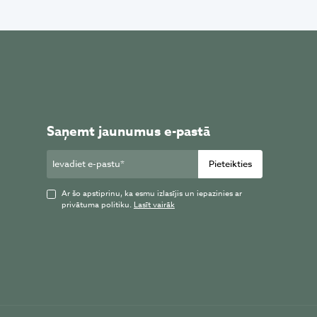
Saņemt jaunumus e-pastā
Pieteikties
Ar šo apstiprinu, ka esmu izlasījis un iepazinies ar
privātuma politiku.
Lasīt vairāk