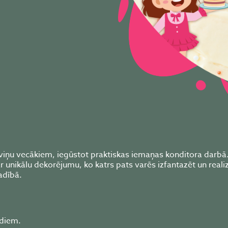
viņu vecākiem, iegūstot praktiskas iemaņas konditora darbā
 unikālu dekorējumu, ko katrs pats varēs izfantazēt un reali
dībā.
adiem.