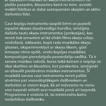
ar dažādiem mūzikas un skaņu instrumentiem no
plašās pasaules, klausoties katrā no tiem, aicināti
meklēt līdzības ar dabā sastopamām skaņām un aktīvi
darboties līdzi.
Caur kopīgu instrumentu saspēli bērni un jaunieši
iepazīst skaņas daudzveidīgo burvību, izmēģina
dažādu tautu skaņu instrumentus (perkusijas), kas
nereti tiek izmantoti arī kā efekti filmu skaņu celiņu
veidošanā, ieklausās, kopā rada muzikālas skaņu
gleznas, eksperimentējot ar skaņu rīkiem, gūst
iemaņas ritma spēlē, veido kopējas muzikālas
kompozīcijas pieredzējušu pasniedzēju vadībā. Tā ir
saruna mūzikas valodā, kuras laikā katram ir iespēja ne
tikai skatīties un klausīties, bet pieskarties, izmēģināt
un izbaudīt piedāvātos mūzikas instrumentus. Šī
muzikālā saruna caur instrumentu nereti palīdz
atvērties pat visnoslēgtākajam dalībniekam un
darboties ar visiem kopā, kā arī iedvesmo ne vienu
vien turpināt attīstīt sevi muzikālā jomā arī turpmāk.
Programma ir veidota tā, lai ieinteresētu katru
nodarbības dalībnieku.