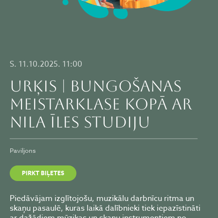
S. 11.10.2025. 11:00
URĶIS | Bungošanas
meistarklase kopā ar
NILA ĪLES studiju
Paviljons
PIRKT BIĻETES
Piedāvājam izglītojošu, muzikālu darbnīcu ritma un
skaņu pasaulē, kuras laikā dalībnieki tiek iepazīstināti