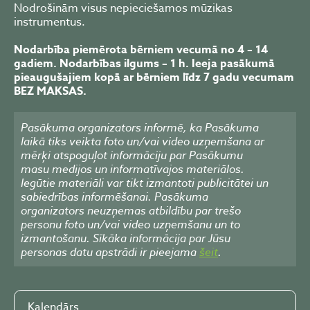
Nodrošinām visus nepieciešamos mūzikas
instrumentus.
Nodarbība piemērota bērniem vecumā no 4 – 14
gadiem. Nodarbības ilgums – 1 h. Ieeja pasākumā
pieaugušajiem kopā ar bērniem līdz 7 gadu vecumam
BEZ MAKSAS.
Pasākuma organizators informē, ka Pasākuma
laikā tiks veikta foto un/vai video uzņemšana ar
mērķi atspoguļot informāciju par Pasākumu
masu medijos un informatīvajos materiālos.
Iegūtie materiāli var tikt izmantoti publicitātei un
sabiedrības informēšanai. Pasākuma
organizators neuzņemas atbildību par trešo
personu foto un/vai video uzņemšanu un to
izmantošanu. Sīkāka informācija par Jūsu
personas datu apstrādi ir pieejama
šeit
.
Kalendārs