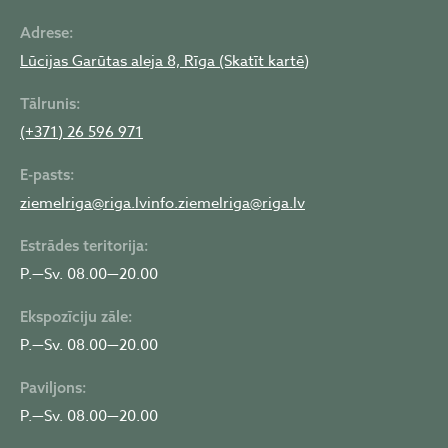
Adrese:
Lūcijas Garūtas aleja 8, Rīga (Skatīt kartē)
Tālrunis:
(+371) 26 596 971
E-pasts:
ziemelriga@riga.lv
info.ziemelriga@riga.lv
Estrādes teritorija:
P.—Sv. 08.00—20.00
Ekspozīciju zāle:
P.—Sv. 08.00—20.00
Paviljons:
P.—Sv. 08.00—20.00