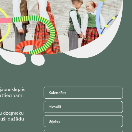
jauneklīgais
Kalendārs
attiecībām,
Aktuāli
u dzejnieku
duši dažādu
Biļetes