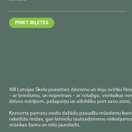
PIRKT BIĻETES
XIII Latvijas Skolu jaunatnes dziesmu un deju svētku Nos
– ar briedumu, un nopietnais – ar rotaļīgo, vienlaikus v
dzīves mērķiem, pašapziņu un atbildību pret savu zemi, t
Koncerta pamatu veido dažādu paaudžu mūsdienu kompon
rakstītās rindas, gan latviešu tautasdziesmu virknēju
mūzikas žanru un stilu jaundarbi.