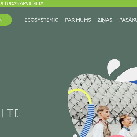
ULTŪRAS APVIENĪBA
S
ECOSYSTEMIC
PAR MUMS
ZIŅAS
PASĀK
 Te-