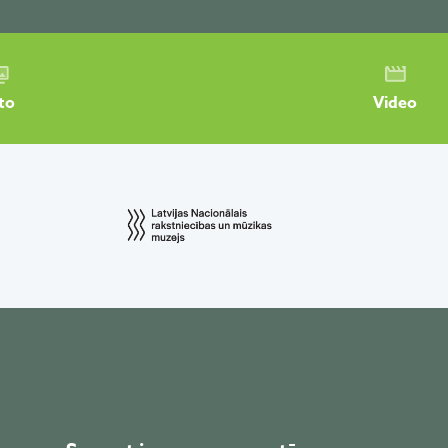
to
Video