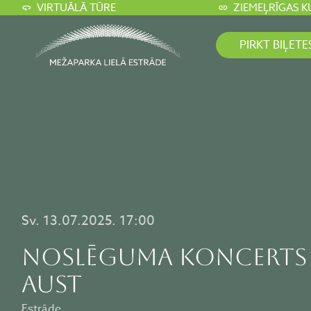
VIRTUĀLĀ TŪRE
ZIEMEĻRĪGAS K
PIRKT BIĻETE
Sv. 13.07.2025. 17:00
Noslēguma koncerts |
aust
Estrāde