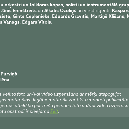
ju orķestri un folkloras kopas, solisti un instrumentālā grup
,
Jānis Erenštreits
un
Jēkabs Ozoliņš
un virsdiriģenti:
Kaspar
siete
,
Gints Ceplenieks
,
Eduards Grāvītis
,
Mārtiņš Klišāns
,
M
s Vanags
,
Edgars Vītols
.
 Purviņš
lēna
 veikta foto un/vai video uzņemšana ar mērķi atspoguļot
 materiālos. Iegūtie materiāli var tikt izmantoti publicitāte
emas atbildību par trešo personu foto un/vai video uzņemša
atu apstrādi ir pieejama
šeit
.