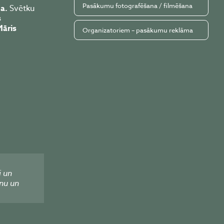
Pasākumu fotografēšana / filmēšana
a.
Svētku
s
āris
Organizatoriem – pasākumu reklāma
i un
nu un