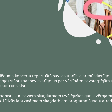
lēguma koncerta repertuārā savijas tradīcija ar mūsdienīgo, 
eidojot stāstu par sev svarīgo un par vērtībām: savstarpējām 
autu un valsti.
isti, kuri saviem skaņdarbiem izvēlējušies gan ievērojam
mus. Līdzās labi zināmiem skaņdarbiem programmā vietu atra