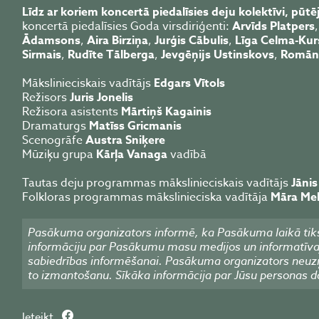
Līdz ar koriem koncertā piedalīsies deju kolektīvi, pūtē
koncertā piedalīsies Goda virsdiriģenti:
Arvīds Platpers
Ādamsons
,
Aira Birziņa
,
Jurģis Cābulis
,
Līga Celma-Kur
Sirmais
,
Rudīte Tālberga
,
Jevgēņijs Ustinskovs
,
Romān
Mākslinieciskais vadītājs
Edgars Vītols
Režisors
Juris Jonelis
Režisora asistents
Mārtiņš Kagainis
Dramaturgs
Matīss Gricmanis
Scenogrāfe
Austra Sniķere
Mūziķu grupa
Kārļa Vanaga
vadībā
Tautas deju programmas mākslinieciskais vadītājs
Jānis
Folkloras programmas mākslinieciska vadītāja
Māra Mel
Pasākuma organizators informē, ka Pasākuma laikā tiks
informāciju par Pasākumu masu medijos un informatīvajos
sabiedrības informēšanai. Pasākuma organizators neuzņ
to izmantošanu. Sīkāka informācija par Jūsu personas d
Ieteikt