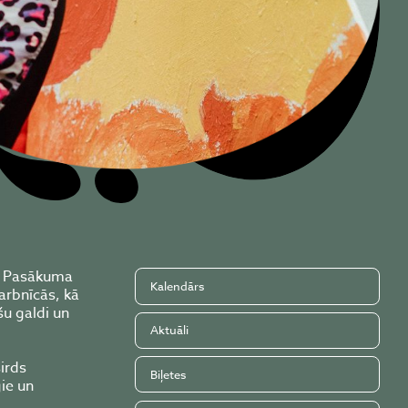
ā! Pasākuma
Kalendārs
arbnīcās, kā
šu galdi un
Aktuāli
irds
Biļetes
ie un