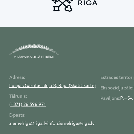
Adrese:
Estrādes teritori
Lūcijas Garūtas aleja 8, Rīga (Skatīt kartē)
Ekspozīciju zāle:
Tālrunis:
P.—Sv.
Paviljons:
(+371) 26 596 971
E-pasts:
ziemelriga@riga.lv
info.ziemelriga@riga.lv