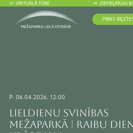
VIRTUĀLĀ TŪRE
ZIEMEĻRĪGAS K
PIRKT BIĻETE
P. 06.04.2026. 12:00
Lieldienu svinības
Mežaparkā | RAIBU DIE