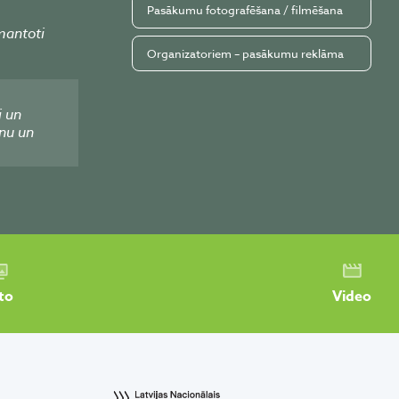
Pasākumu fotografēšana / filmēšana
mantoti
Organizatoriem – pasākumu reklāma
i un
nu un
to
Video