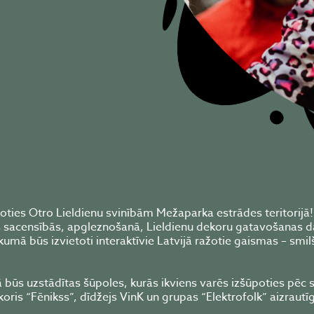
noties Otro Lieldienu svinībām Mežaparka estrādes teritorij
nas sacensībās, apgleznošanā, Lieldienu dekoru gatavošanas d
umā būs izvietoti interaktīvie Latvijā ražotie gaismas – smil
ā būs uzstādītas šūpoles, kurās ikviens varēs izšūpoties pēc s
is “Fēnikss”, dīdžejs VinK un grupas “Elektrofolk” aizrautīg