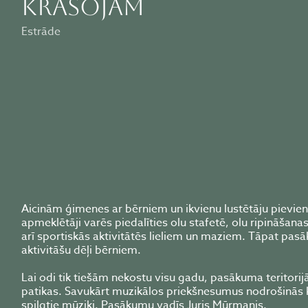
KRĀSOJAM
Estrāde
Aicinām ģimenes ar bērniem un ikvienu lustētāju pievie
apmeklētāji varēs piedalīties olu stafetē, olu ripināša
arī sportiskās aktivitātēs lieliem un maziem. Tāpat pasāk
aktivitāšu dēļi bērniem.
Lai odi tik tiešām nekostu visu gadu, pasākuma teritorij
patikas. Savukārt muzikālos priekšnesumus nodrošinās kor
spilgtie mūziķi. Pasākumu vadīs Juris Mūrmanis.