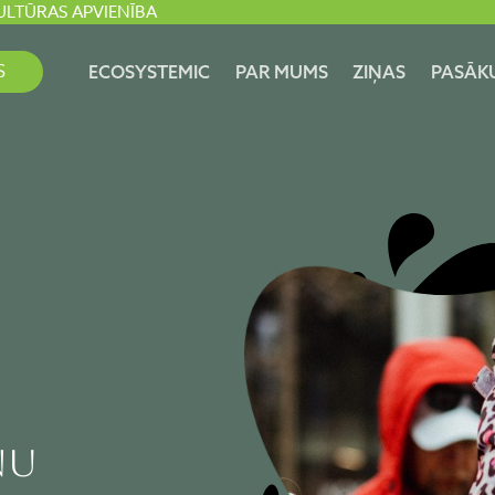
ULTŪRAS APVIENĪBA
S
ECOSYSTEMIC
PAR MUMS
ZIŅAS
PASĀK
NU