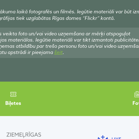
kuma laikā fotografēs un filmēs. Iegūtie materiāli var būt iz
grāfijas tiek uzglabātas Rīgas domes “Flickr” kontā.
 veikta foto un/vai video uzņemšana ar mērķi atspoguļot
 materiālos. Iegūtie materiāli var tikt izmantoti publicitāte
emas atbildību par trešo personu foto un/vai video uzņemša
atu apstrādi ir pieejama
šeit
.
Biļetes
Fo