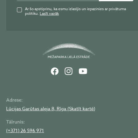
Ar šo apstiprinu, ka esmu izlasījis un iepazinies ar privātuma
politiku.
Lasīt vairāk
Adrese:
Lūcijas Garūtas aleja 8, Rīga (Skatīt kartē)
Tālrunis:
(+371) 26 596 971