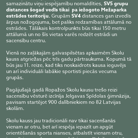
samazinātu viņu iespējamību nomaldīties,
SV5 grupu
distances šogad vedīs tikai pa iežogoto Mežaparka
estrādes teritoriju.
Grupām
SV4
distances gan izvedīs
ārpus nožogojuma, bet paliks redzamības attālumā no
estrādes. Tālākais kontrolpunkts būs tikai 150 metru
attālumā un no šīs vietas varēs redzēt estrādi un
sacensību centru.
Vienā no zaļākajām galvaspilsētas apkaimēm Skolu
kauss atgriežas pēc trīs gadu pārtraukuma. Kopumā tā
būs jau 11. reize, kad tiks noskaidrots kausa ieguvējs
un arī individuāli labākie sportisti piecās vecuma
grupās.
Pagājušajā gadā Ropažos Skolu kausu trešo reizi
sacensību vēsturē izcīnīja Jelgavas Spīdolas ģimnāzija,
pavisam startējot 900 dalībniekiem no 82 Latvijas
skolām.
Skolu kauss jau tradicionāli nav tikai sacenšanās
vienam ar otru, bet arī iespēja iepazīt un apgūt
orientēšanās sporta nianses, atbalstīt vienam otru,