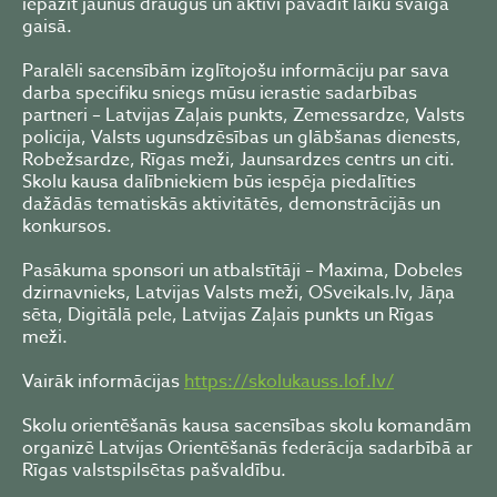
iepazīt jaunus draugus un aktīvi pavadīt laiku svaigā
gaisā.
Paralēli sacensībām izglītojošu informāciju par sava
darba specifiku sniegs mūsu ierastie sadarbības
partneri – Latvijas Zaļais punkts, Zemessardze, Valsts
policija, Valsts ugunsdzēsības un glābšanas dienests,
Robežsardze, Rīgas meži, Jaunsardzes centrs un citi.
Skolu kausa dalībniekiem būs iespēja piedalīties
dažādās tematiskās aktivitātēs, demonstrācijās un
konkursos.
Pasākuma sponsori un atbalstītāji – Maxima, Dobeles
dzirnavnieks, Latvijas Valsts meži, OSveikals.lv, Jāņa
sēta, Digitālā pele, Latvijas Zaļais punkts un Rīgas
meži.
Vairāk informācijas
https://skolukauss.lof.lv/
Skolu orientēšanās kausa sacensības skolu komandām
organizē Latvijas Orientēšanās federācija sadarbībā ar
Rīgas valstspilsētas pašvaldību.