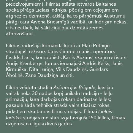
piedzīvojumiem). Filmas stāsta ietvaros Baltaines
speķa pīrāgs Lielais Indriķis, pēc ilgiem ceļojumiem
atgriezies dzimtenē, atklāj, ka to pārņēmuši Austrumu
pīrāgi cara Aivena Briesmīgā vadībā, un Indriķim nekas
cits neatliek, kā sākt cīņu par dzimtās zemes
atbrīvošanu.
Filmas radošajā komandā kopā ar Māri Putniņu
strādājuši režisors Jānis Cimmermanis, operators
Ēvalds Lācis, komponists Kārlis Auzāns, skaņu režisors
Anrijs Krenbergs, lomas ierunājuši Andris Keišs, Jānis
Kirmuška, Dita Lūriņa, Vilis Daudziņš, Gundars
Āboliņš, Zane Daudziņa un citi.
Filma veidota studijā
Animācijas Brigāde
, kas jau
vairāk nekā 30 gadus kopj unikālu tradīciju – leļļu
animāciju, kurā darbojas rokām darinātas lelles;
pasaulē šādā tehnikā strādā vairs tikai uz rokas
pirkstiem skaitāmas filmu studijas. Filmai
Lielais
Indriķis
studijas meistari izgatavojuši 150 lelles, filmas
uzņemšana ilgusi divus gadus.