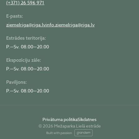
(+371) 26 596 971
E-pasts:
ziemelriga@riga.lv
info.ziemelriga@riga.lv
Estrādes teritorija:
P.—Sv. 08.00—20.00
Ekspozīciju zāle:
P.—Sv. 08.00—20.00
Paviljons:
P.—Sv. 08.00—20.00
Privātuma politika
Sīkdatnes
© 2026 Mežaparka Lielā estrāde