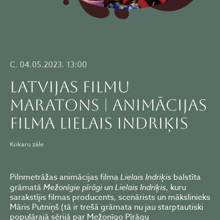
C. 04.05.2023. 13:00
Latvijas filmu
maratons | animācijas
filma LIELAIS INDRIĶIS
Kokaru zāle
Pilnmetrāžas animācijas filma
Lielais Indriķis
balstīta
grāmatā
Mežonīgie pīrāgi un Lielais Indriķis
, kuru
sarakstījis filmas producents, scenārists un mākslinieks
Māris Putniņš (tā ir trešā grāmata nu jau starptautiski
populārajā sērijā par Mežonīgo Pīrāgu