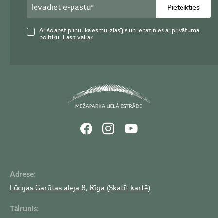
Pieteikties
Ar šo apstiprinu, ka esmu izlasījis un iepazinies ar privātuma
politiku.
Lasīt vairāk
Adrese:
Lūcijas Garūtas aleja 8, Rīga (Skatīt kartē)
Tālrunis: