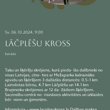
Sv. 06.10.2024. 9:00
LĀČPLĒŠU KROSS
Estrāde
Taku un šķēršļu skrējiens, kurā pieda- lās dalībnieki no
visas Latvijas, cīno- ties ar Mežaparka kalnaināko
apvidu un šķēršļiem 3 dažādās distancēs: 0.5–1 km
Laimdotas bērnu, 4.7 km Lāčplēšu un 14.1 km
Bruņinieku skrējienos ar 12 da- žādiem šķēršļiem.
Sacensību centrā no- risināsies aktivitātes un izklaides
bēr- niem un ģimenēm.
Informācija – www.lacplesukross.lv Dalības maksa