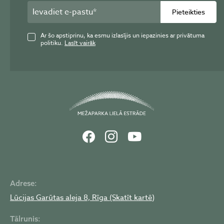
Pieteikties
Ar šo apstiprinu, ka esmu izlasījis un iepazinies ar privātuma
politiku.
Lasīt vairāk
Adrese:
Lūcijas Garūtas aleja 8, Rīga (Skatīt kartē)
Tālrunis: