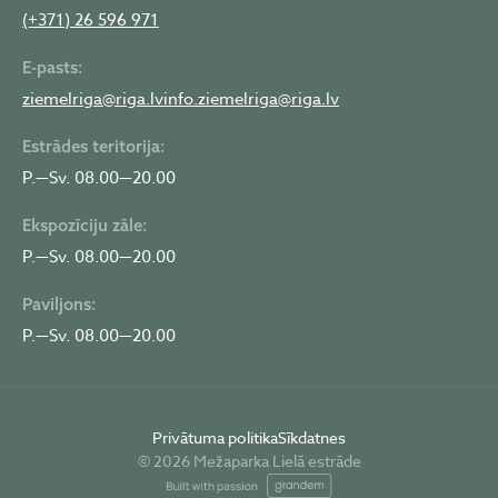
(+371) 26 596 971
E-pasts:
ziemelriga@riga.lv
info.ziemelriga@riga.lv
Estrādes teritorija:
P.—Sv. 08.00—20.00
Ekspozīciju zāle:
P.—Sv. 08.00—20.00
Paviljons:
P.—Sv. 08.00—20.00
Privātuma politika
Sīkdatnes
© 2026 Mežaparka Lielā estrāde