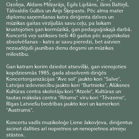
Ozoliņa, Aldans Milzarājs, Egils Lipšāns, Jānis Baltiņš,
Tālivaldis Gulbis un Ārijs Šķepasts. Pēc alma mater
diplomu saņemšanas katra diriģenta dzīves un
mūzikas gaitas virzījušās savu ceļu, pa laikam
krustojoties gan kormūzikā, gan pedagoģiskajā darbā.
Koncertā viņi satiksies tieši 40 gadus pēc augstskolas
absolvēšanas – katrs ar savu pieredzi, bet aizvien
nezaudējuši jaunības dienu degsmi un mūzikas
mīlestību.
Gan katram korim dziedot atsevišķi, gan vienojoties
kopdziesmās 1985. gada absolventi diriģēs
Koncertorganizācijas “Ave sol” jaukto kori “Salve”,
Latvijas izdevniecību jaukto kori “Burtnieks”, Alūksnes
Kultūras centra skolotāju kori “Atzele”, Kultūras un
tautas mākslas centra “Ritums” vīru kori “Tēvzeme”,
Rīgas Latviešu biedrības jaukto kori un kamerkori
“Austrums”.
Koncertu vadīs muzikoloģe Liene Jakovļeva, diriģentus
aicinot dalīties arī nopietnos un nenopietnos atmiņu
stāstos.