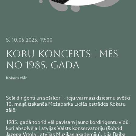
S. 10.05.2025. 19:00
KORU KONCERTS | MĒS
NO 1985. GADA
Kokaru zāle
Seši diriģenti un seši kori – teju vai mazi dziesmu svētki
10. maijā izskanēs Mežaparka Lielās estrādes Kokaru
zālē.
1985. gadā tobrīd vēl pavisam jauno kordiriģentu vidū,
kuri absolvēja Latvijas Valsts konservatoriju (šobrīd
Jāzepa Vītola Latvijas Mūzikas akadēmiju), bija Baiba