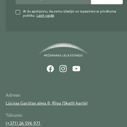
Ar šo apstiprinu, ka esmu izlasījis un iepazinies ar privātuma
politiku.
Lasīt vairāk
Adrese:
Lūcijas Garūtas aleja 8, Rīga (Skatīt kartē)
Tālrunis:
(+371) 26 596 971