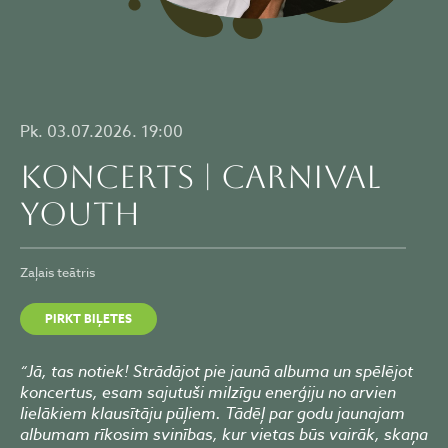
Pk. 03.07.2026. 19:00
KONCERTS | CARNIVAL
YOUTH
Zaļais teātris
PIRKT BIĻETES
“Jā, tas notiek! Strādājot pie jaunā albuma un spēlējot
koncertus, esam sajutuši milzīgu enerģiju no arvien
lielākiem klausītāju pūļiem. Tādēļ par godu jaunajam
albumam rīkosim svinības, kur vietas būs vairāk, skaņa