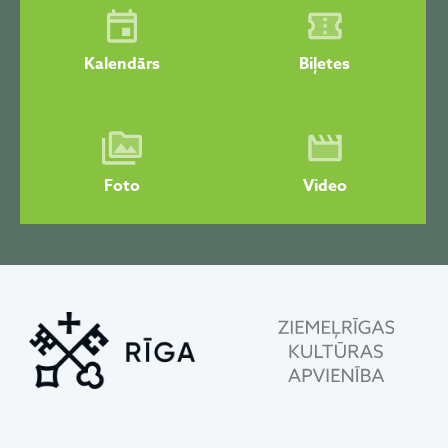
Kalendārs
Biļetes
Foto
Video