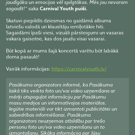
jaudīgāka un emocijas vēl spilgtākas. Mēs jau nevaram
sagaidīt!”
saka
Carnival Youth puiši.
Skatuvi piepildīs dziesmas no gaidāmā albuma
latviešu valodā un klausītāju iemīļotākie hiti.
Sagaidāmi īpaši viesi, vizuāli pārsteigumi un vasaras
vakara gaisotne, kas dos jaudu visai vasarai.
Būt kopā ar mums šajā koncertā varētu būt labākā
doma pasaulē!
Vairāk informācijas:
https://carnivalyouth.lv/
Pasākuma organizators informē, ka Pasākuma
laikā tiks veikta foto un/vai video uzņemšana ar
mērķi atspoguļot informāciju par Pasākumu
masu medijos un informatīvajos materiālos.
Iegūtie materiāli var tikt izmantoti publicitātei un
sabiedrības informēšanai. Pasākuma
organizators neuzņemas atbildību par trešo
personu foto un/vai video uzņemšanu un to
izmantošanu. Sīkāka informācija par Jūsu