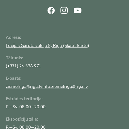
Adrese:
Lūcijas Garūtas aleja 8, Rīga (Skatīt kartē)
Tālrunis:
(+371) 26 596 971
E-pasts:
ziemelriga@riga.lv
info.ziemelriga@riga.lv
Estrādes teritorija:
P.—Sv. 08.00—20.00
Ekspozīciju zāle:
P.—Sv. 08.00—20.00