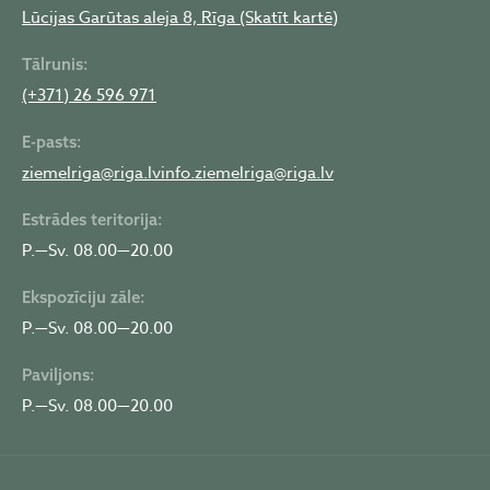
Lūcijas Garūtas aleja 8, Rīga (Skatīt kartē)
Tālrunis:
(+371) 26 596 971
E-pasts:
ziemelriga@riga.lv
info.ziemelriga@riga.lv
Estrādes teritorija:
P.—Sv. 08.00—20.00
Ekspozīciju zāle:
P.—Sv. 08.00—20.00
Paviljons:
P.—Sv. 08.00—20.00