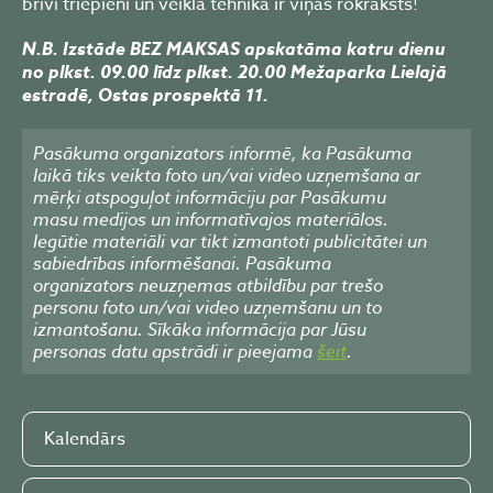
brīvi triepieni un veikla tehnika ir viņas rokraksts!
N.B. Izstāde BEZ MAKSAS apskatāma katru dienu
no plkst. 09.00 līdz plkst. 20.00 Mežaparka Lielajā
estradē, Ostas prospektā 11.
Pasākuma organizators informē, ka Pasākuma
laikā tiks veikta foto un/vai video uzņemšana ar
mērķi atspoguļot informāciju par Pasākumu
masu medijos un informatīvajos materiālos.
Iegūtie materiāli var tikt izmantoti publicitātei un
sabiedrības informēšanai. Pasākuma
organizators neuzņemas atbildību par trešo
personu foto un/vai video uzņemšanu un to
izmantošanu. Sīkāka informācija par Jūsu
personas datu apstrādi ir pieejama
šeit
.
Kalendārs