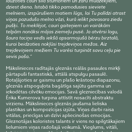
laužoties cauri sila stumbriem un zaru mudžekļiem,
dziest diena. Istabā tikko pamodusies sieviete
melniem, izspūrušiem matiem lūgs, lai Tu palīdzi atrast
viņas pazudušo melno vāzi, kurā ielikt pavasara ziedu
pušķi. To meklējot, cauri gaiteņiem un vairākām
telpām nonāksi mājas ziemeļu pusē. Ja atvērsi logu,
šaura taciņa vedīs iekšā apsarmojušā bērzu birztalā,
kurai beidzoties nokļūsi trejdeviņos mežos. Aiz
trejdeviņiem mežiem Tu varēsi turpināt savu ceļu pie
sevis paša.”
Mākslinieces radītajās gleznās reālās pasaules mirkļi
pārtapuši fantastiskā, attālā atspulgu pasaulē.
Rotaļājoties ar gaismu un plašo krāstoņu diapazonu,
gleznās atspoguļota bagātīga sajūtu gamma un
iekodētas cilvēku emocijas. Savā glezniecības valodā
Ērika Kumerova turpina attīstīt nosacīti abstraktu
virzienu. Mākslinieces gleznās jaušama lieliska
plastikas un kompozīcijas izjūta. Viņas darbi raisa
vitālas, priecīgas un dzīvi apliecinošas emocijas.
Gleznotājas koloristes talants ir viens no spilgtākajiem
lielumiem viņas radošajā veikumā. Vieglums, vitāli,