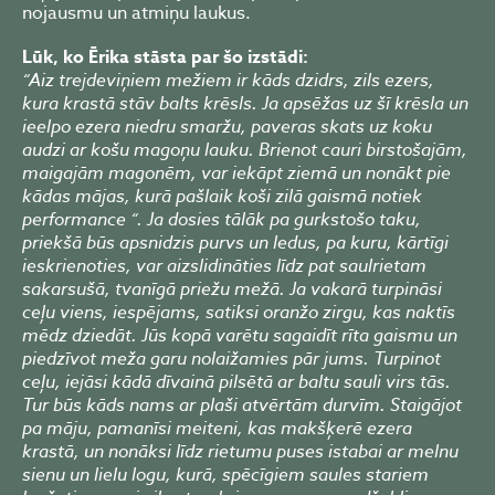
nojausmu un atmiņu laukus.
Lūk, ko Ērika stāsta par šo izstādi:
“Aiz trejdeviņiem mežiem ir kāds dzidrs, zils ezers,
kura krastā stāv balts krēsls. Ja apsēžas uz šī krēsla un
ieelpo ezera niedru smaržu, paveras skats uz koku
audzi ar košu magoņu lauku. Brienot cauri birstošajām,
maigajām magonēm, var iekāpt ziemā un nonākt pie
kādas mājas, kurā pašlaik koši zilā gaismā notiek
performance “. Ja dosies tālāk pa gurkstošo taku,
priekšā būs apsnidzis purvs un ledus, pa kuru, kārtīgi
ieskrienoties, var aizslidināties līdz pat saulrietam
sakarsušā, tvanīgā priežu mežā. Ja vakarā turpināsi
ceļu viens, iespējams, satiksi oranžo zirgu, kas naktīs
mēdz dziedāt. Jūs kopā varētu sagaidīt rīta gaismu un
piedzīvot meža garu nolaižamies pār jums. Turpinot
ceļu, iejāsi kādā dīvainā pilsētā ar baltu sauli virs tās.
Tur būs kāds nams ar plaši atvērtām durvīm. Staigājot
pa māju, pamanīsi meiteni, kas makšķerē ezera
krastā, un nonāksi līdz rietumu puses istabai ar melnu
sienu un lielu logu, kurā, spēcīgiem saules stariem