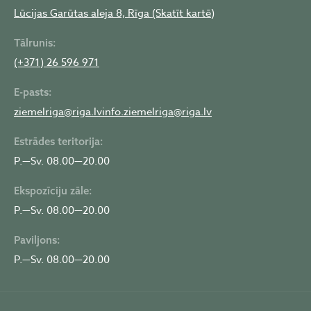
Lūcijas Garūtas aleja 8, Rīga (Skatīt kartē)
Tālrunis:
(+371) 26 596 971
E-pasts:
ziemelriga@riga.lv
info.ziemelriga@riga.lv
Estrādes teritorija:
P.—Sv. 08.00—20.00
Ekspozīciju zāle:
P.—Sv. 08.00—20.00
Paviljons:
P.—Sv. 08.00—20.00