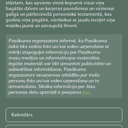
stāstam, kas apvieno vienā kopumā visus viņa
bagātās dzīves un karjeras pavedienus un virzienus
galīgā un pārliecinošā personiskā testamentā, kas
godina viņa pagātni, vienlaikus ar jaudu ieceļot viņa
mūziku jaunā un aizraujošā līmenī.
Pasākuma organizators informē, ka Pasākuma
laikā tiks veikta foto un/vai video uzņemšana ar
mērķi atspoguļot informāciju par Pasākumu
masu medijos un informatīvajos materiālos.
Iegūtie materiāli var tikt izmantoti publicitātei un
sabiedrības informēšanai. Pasākuma
organizators neuzņemas atbildību par trešo
personu foto un/vai video uzņemšanu un to
izmantošanu. Sīkāka informācija par Jūsu
personas datu apstrādi ir pieejama
šeit
.
Kalendārs