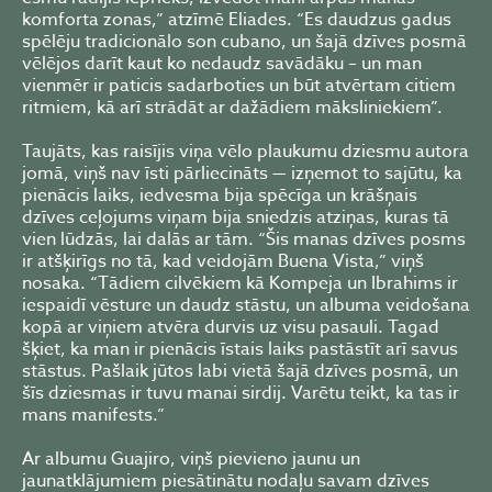
komforta zonas,” atzīmē Eliades. “Es daudzus gadus
spēlēju tradicionālo son cubano, un šajā dzīves posmā
vēlējos darīt kaut ko nedaudz savādāku – un man
vienmēr ir paticis sadarboties un būt atvērtam citiem
ritmiem, kā arī strādāt ar dažādiem māksliniekiem”.
Taujāts, kas raisījis viņa vēlo plaukumu dziesmu autora
jomā, viņš nav īsti pārliecināts — izņemot to sajūtu, ka
pienācis laiks, iedvesma bija spēcīga un krāšņais
dzīves ceļojums viņam bija sniedzis atziņas, kuras tā
vien lūdzās, lai dalās ar tām. “Šis manas dzīves posms
ir atšķirīgs no tā, kad veidojām Buena Vista,” viņš
nosaka. “Tādiem cilvēkiem kā Kompeja un Ibrahims ir
iespaidī vēsture un daudz stāstu, un albuma veidošana
kopā ar viņiem atvēra durvis uz visu pasauli. Tagad
šķiet, ka man ir pienācis īstais laiks pastāstīt arī savus
stāstus. Pašlaik jūtos labi vietā šajā dzīves posmā, un
šīs dziesmas ir tuvu manai sirdij. Varētu teikt, ka tas ir
mans manifests.”
Ar albumu Guajiro, viņš pievieno jaunu un
jaunatklājumiem piesātinātu nodaļu savam dzīves