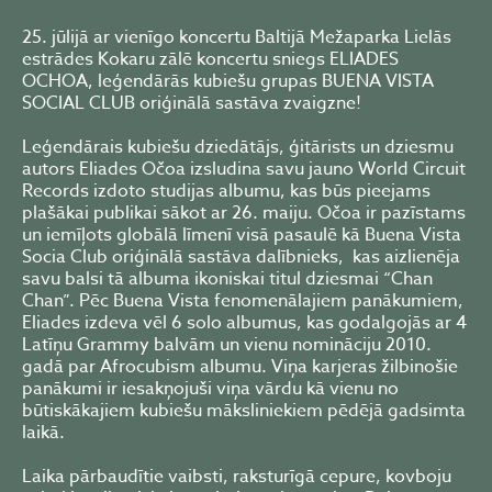
25. jūlijā ar vienīgo koncertu Baltijā Mežaparka Lielās
estrādes Kokaru zālē koncertu sniegs ELIADES
OCHOA, leģendārās kubiešu grupas BUENA VISTA
SOCIAL CLUB oriģinālā sastāva zvaigzne!
Leģendārais kubiešu dziedātājs, ģitārists un dziesmu
autors Eliades Očoa izsludina savu jauno World Circuit
Records izdoto studijas albumu, kas būs pieejams
plašākai publikai sākot ar 26. maiju. Očoa ir pazīstams
un iemīļots globālā līmenī visā pasaulē kā Buena Vista
Socia Club oriģinālā sastāva dalībnieks, kas aizlienēja
savu balsi tā albuma ikoniskai titul dziesmai “Chan
Chan”. Pēc Buena Vista fenomenālajiem panākumiem,
Eliades izdeva vēl 6 solo albumus, kas godalgojās ar 4
Latīņu Grammy balvām un vienu nomināciju 2010.
gadā par Afrocubism albumu. Viņa karjeras žilbinošie
panākumi ir iesakņojuši viņa vārdu kā vienu no
būtiskākajiem kubiešu māksliniekiem pēdējā gadsimta
laikā.
Laika pārbaudītie vaibsti, raksturīgā cepure, kovboju