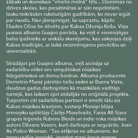
zābaki un ikoniskais “vīrietis melnā” tēls… Dziesmas no
dzīves skolas, kas piesātinātas ar sūri nopelnītām,
lauku nokrāsām raksturīgām gudrībām, ko nevar iegūt
par naudu. Nav jāiespringst, lai saprastu, kāpēc
Eliades Očoa tie dēvēts par Kubas Džoniju Kešu. Viņa
jaunais albums Guajiro pierāda, ka viņš ir vienreizīgas
balss īpašnieks ar unikālu skanējumu, kas sakņojas dziļi
Kubas tradīcijās, ar laikā neizmērojamu pievilcību un
universalitāti.
Strādājot pie Guajiro albuma, viņš aicināja uz
sadarbību virkni sev simpātiskus mūzikas
līdzgaitniekus un domu biedrus. Albuma producents
Demetrio Muniz pārstāv tiešu saikni ar Buena Vista,
daudzus gadus darbojoties kā muzikālais vadītājs
turnejā, kas laikam ejot atdalījās no oriģinālā projekta.
Turpretim citi sadarbības partneri ir smelti tālu aiz
Kubas mūzikas krastiem, tostarp Misisipi blūza
ermoņiku spēlētājs Čārlijs Muselvaits, Fania All-Stars
grupas leģenda Rubens Bleids un indie-roka mūzikas
autors Džoans Vasers, kurš darbojas ar segvārdu Joan
As Police Woman. “Tas atšķiras no albumiem, ko
esmu radījis iepriekš, izvedot mani ārpus manas