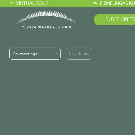
VIRTUAL TOUR
ZIEMEĻRĪGAS K
BUY TICKET
Clear filters
For meetings