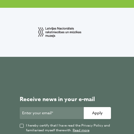
mezaparkalielaestrade
July 17
1
2
0
Receive news in your e-mail
FACEBOOK
Rudenī Mežaparka Lielā estrāde
Paviljonā gaidāmas divas
Apply
aizraujošas
#UR
ĶIS nodarbības
mazajiem un zinātkārajiem! 🍯🍫
I hereby certify that I have read the Privacy Policy and
familiarised myself therewith.
Read more