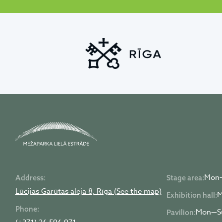
Mon—
Address:
Stage area:
Lūcijas Garūtas aleja 8, Rīga (See the map)
M
Exhibition hall:
Phone:
Mon—Su
Pavilion: