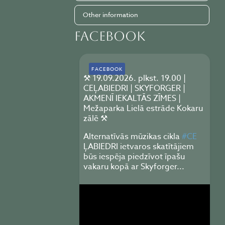
Other information
Facebook
FACEBOOK
⚒️ 19.09.2026. plkst. 19.00 |
CEĻABIEDRI | SKYFORGER |
AKMENĪ IEKALTĀS ZĪMES |
Mežaparka Lielā estrāde Kokaru
zālē ⚒️
Alternatīvās mūzikas cikla
#CE
ĻABIEDRI ietvaros skatītājiem
būs iespēja piedzīvot īpašu
vakaru kopā ar Skyforger...