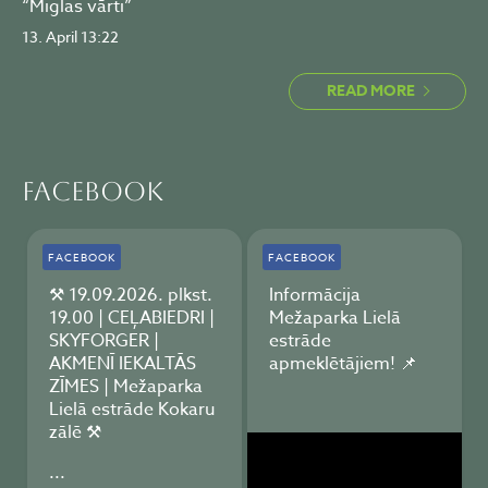
“Miglas vārti”
13. April 13:22
READ MORE
Facebook
FACEBOOK
FACEBOOK
⚒️ 19.09.2026. plkst.
Informācija
19.00 | CEĻABIEDRI |
Mežaparka Lielā
SKYFORGER |
estrāde
AKMENĪ IEKALTĀS
apmeklētājiem! 📌
ZĪMES | Mežaparka
Lielā estrāde Kokaru
zālē ⚒️
...