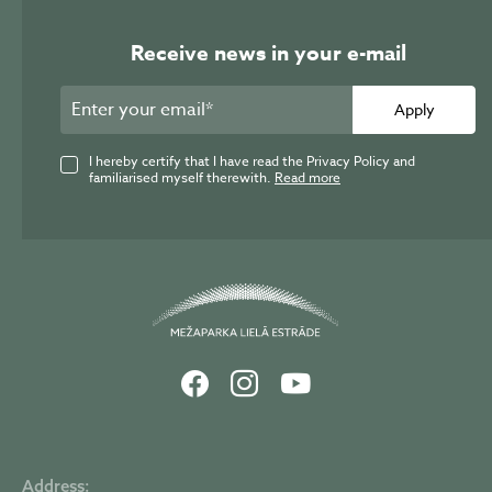
BEZ MAKSAS!
Receive news in your e-mail
mezaparkalielaestrade
June 23
Apply
3
0
0
I hereby certify that I have read the Privacy Policy and
familiarised myself therewith.
Read more
FACEBOOK
Informācija
Mežaparka Lielā
estrāde
apmeklētājiem!
mezaparkalielaestrade
June 19
23.06.2026. ikviens
mīļi gaidīts JĀŅU
4
2
1
PASĀKUMS |...
FACEBOOK
🐝 Šonedēļ
Address: