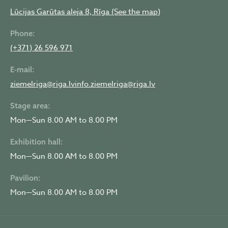
Čiekurkalna Stropā
Lūcijas Garūtas aleja 8, Rīga (See the map)
gaidāms jautrs
ielīgošanas
Phone:
pasākums kopā ar
(+371) 26 596 971
Folkloras kopu
DELVE!
E-mail:
...
ziemelriga@riga.lv
info.ziemelriga@riga.lv
mezaparkalielaestrade
June 19
Stage area:
Mon—Sun 8.00 AM to 8.00 PM
10
1
0
Exhibition hall:
FACEBOOK
Mon—Sun 8.00 AM to 8.00 PM
⚒️ 19. septembrī
Pavilion:
Mežaparka Lielā
estrāde Kokaru zālē
Mon—Sun 8.00 AM to 8.00 PM
īpašs vakars kopā ar
Skyforger! ⚒️
mezaparkalielaestrade
June 15