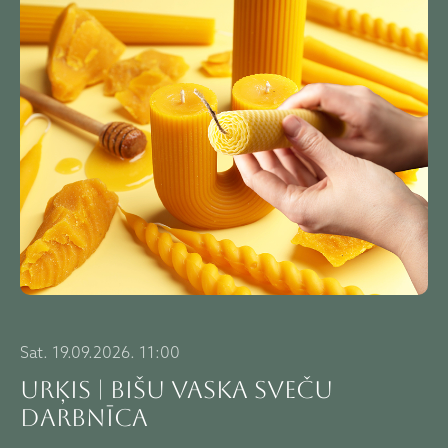
Sat. 19.09.2026. 11:00
URĶIS | BIŠU VASKA SVEČU
DARBNĪCA