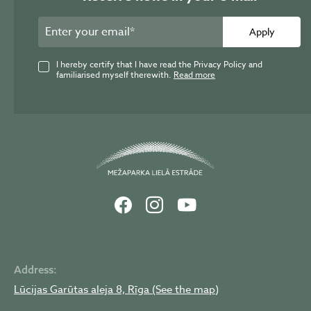
Apply
I hereby certify that I have read the Privacy Policy and
familiarised myself therewith.
Read more
Address:
Lūcijas Garūtas aleja 8, Rīga (See the map)