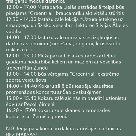
trīs garšu medus darbnīca
12.00 – 17.00 Mežaparka Lielās estrādes ārtelpā būs
pieejams “Greentrial” braucamrīku aktivitāšu stūrītis
12.30 – 14.00 Izstāžu zālē lekcija “Uztura ietekme uz
smadzeņu un fizisko veselību”, lektores Silvijas Ābeles
vadībā
14.00 – 17.00 Izstāžu zālē norisināsies izglītojošās
darbnīcas bērniem (zīmēšana, origami, krustvārdu
mīklas u.c.)
12.00 – 13.00 Mežaparka Lielās estrādes ārtelpā
gaidāma nodarbība lieliem un maziem ar veselības
treneri Māri Žundu
13.00 – 14.00 būs vērojams “Greentrial” ekstrēmo
sporta veidu šovs
14.00 – 14.40 Kokaru zālē būs iespēja klausīties
promenādes koncertu ar Šablovsku ģimeni
15.00 – 15.40 Kokaru zālē aicināsim baudīt Iluzionistu
šovu ar Pecoli ģimeni
16.20 – 17.00 Kokaru zālē skanēs promenādes
koncerts ar Zemīšu ģimeni.
N.B. Ieeja pasākumā un dalība radošajās darbnīcās
BEZ MAKSAS!