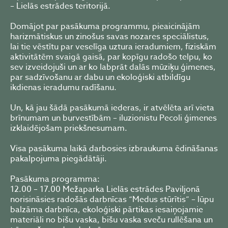
– Lielās estrādes teritorijā.
Domājot par pasākuma programmu, pieaicinājām
harizmātiskus un zinošus savas nozares speciālistus,
lai tie vēstītu par veselīga uztura ieradumiem, fiziskām
aktivitātēm svaigā gaisā, par kopīgu radošo telpu, ko
sev izveidojuši un ar ko labprāt dalās mūziķu ģimenes,
par sadzīvošanu ar dabu un ekoloģiski atbildīgu
ikdienas ieradumu radīšanu.
Un, kā jau šādā pasākumā iederas, ir atvēlēta arī vieta
brīnumam un burvestībām – iluzionistu Pecoli ģimenes
izklaidējošam priekšnesumam.
Visa pasākuma laikā darbosies izbraukuma ēdināšanas
pakalpojuma piegādātāji.
Pasākuma programma:
12.00 – 17.00 Mežaparka Lielās estrādes Paviljonā
norisināsies radošās darbnīcas “Medus stūrītis” – lūpu
balzāma darbnīca, ekoloģiski pārtikas iesaiņojamie
materiāli no bišu vaska, bišu vaska sveču rullēšana un