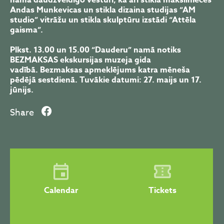
nama daudzveidīgo vēsturi, kā arī stikla mākslinieces
Andas Munkevicas un stikla dizaina studijas “AM
studio” vitrāžu un stikla skulptūru izstādi “Attēla
gaisma”.
Plkst. 13.00 un 15.00 “Dauderu” namā notiks
BEZMAKSAS ekskursijas muzeja gida
vadībā. Bezmaksas apmeklējums katra mēneša
pēdējā sestdienā. Tuvākie datumi: 27. maijs un 17.
jūnijs.
Share
Calendar
Tickets