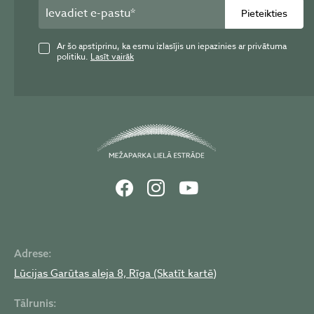
Pieteikties
Ar šo apstiprinu, ka esmu izlasījis un iepazinies ar privātuma
politiku.
Lasīt vairāk
Adrese:
Lūcijas Garūtas aleja 8, Rīga (Skatīt kartē)
Tālrunis: