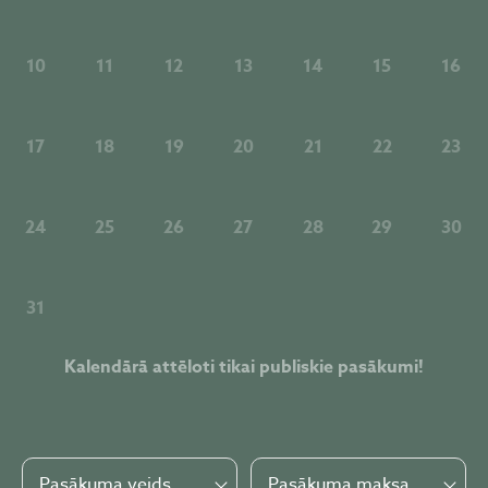
10
11
12
13
14
15
16
17
18
19
20
21
22
23
24
25
26
27
28
29
30
31
Kalendārā attēloti tikai publiskie pasākumi!
Pasākuma veids
Pasākuma maksa