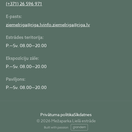
(+371) 26 596 971
E-pasts:
ziemelriga@riga.lv
info.ziemelriga@riga.lv
Estrādes teritorija:
P.—Sv. 08.00—20.00
Ekspozīciju zāle:
P.—Sv. 08.00—20.00
Paviljons:
P.—Sv. 08.00—20.00
Privātuma politika
Sīkdatnes
© 2026 Mežaparka Lielā estrāde