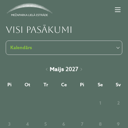
Visi pasākumi
Kalendārs
Maijs
2027
Pi
Ot
Tr
Ce
Pi
Se
Sv
1
2
3
4
5
6
7
8
9