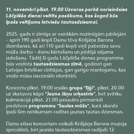
11. novembrī plkst. 19.00 Uzvaras parkā norisināsies
Lāčplēša dienai veltīts pasākums, kas šogad būs
īpašs veltījums latviešu tautasdziesmai.
2025. gads ir zīmīgs ar vairākām nozīmīgām jubilejām
– aprit 190 gadi kopš Dainu tēva Krišjāņa Barona
dzimšanas, kā arī 110 gadi kopš viņš pabeidza savu
mūža darbu – dainu kārtošanu un pēdējā sējuma
izdošanu. Tādēļ šī gada Lāčplēša dienas programma
būs veidota
tautasdziesmas zīmē
, godinot gan
Latvijas brīvības cīnītājus, gan garīgo mantojumu, kas
veido mūsu nacionālo identitāti.
Koncertu plkst. 19.00 iesāks
grupa “Iļģi”
, plkst. 20.00
uz skatuves kāps
“Jauno Jāņu orķestris”
, bet svētku
kulminācijā plkst. 21.00 pasaules pirmizrādi
piedzīvos
programma “Saules mūžs”
, kurā skanēs
īpaši šim notikumam radītas jaunas tautas dziesmas.
Dainu atlasi koncertam veikuši Krišjāņa Barona muzeja
speciālisti, bet jaunās tautasdziesmas radījuši 12