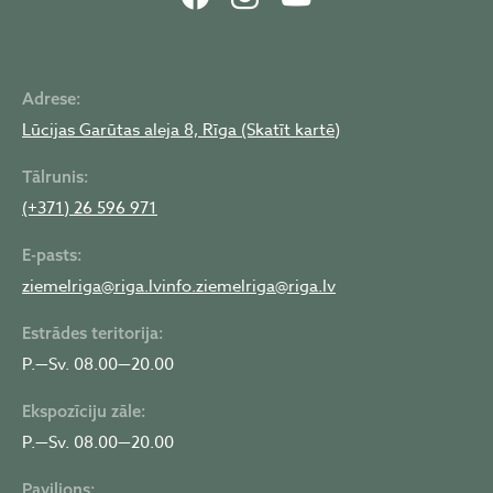
Adrese:
Lūcijas Garūtas aleja 8, Rīga (Skatīt kartē)
Tālrunis:
(+371) 26 596 971
E-pasts:
ziemelriga@riga.lv
info.ziemelriga@riga.lv
Estrādes teritorija:
P.—Sv. 08.00—20.00
Ekspozīciju zāle:
P.—Sv. 08.00—20.00
Paviljons: