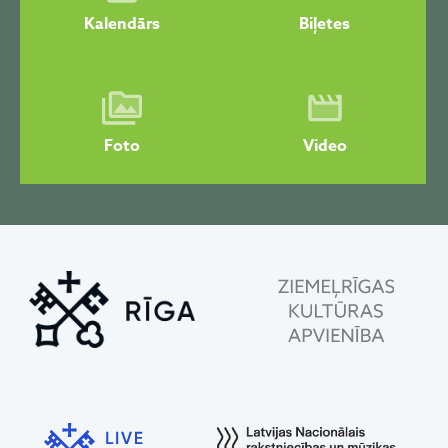
Kalendārs
Biļetes
Foto
Video