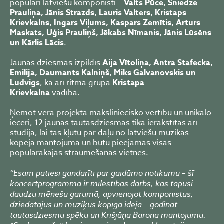
populāri latviešu komponisti –
Valts Pūce, Sniedze
Prauliņa, Jānis Strazds, Lauris Valters, Kristaps
Krievkalns, Ingars Viļums, Kaspars Zemītis, Arturs
Maskats, Uģis Prauliņš, Jēkabs Nīmanis, Jānis Lūsēns
un Kārlis Lācis
.
Jaunās dziesmas izpildīs
Aija Vītoliņa, Antra Stafecka,
Emilija, Daumants Kalniņš, Miks Galvanovskis un
Ludvigs
, kā arī ritma
grupa
Kristapa
Krievkalna
vadībā.
Ņemot vērā projekta māksliniecisko vērtību un unikālo
ieceri, 12 jaunās tautasdziesmas tika ierakstītas arī
studijā, lai tās kļūtu par daļu no latviešu mūzikas
kopējā mantojuma un būtu pieejamas visās
populārākajās straumēšanas vietnēs.
“Esam patiesi gandarīti par gaidāmo notikumu – šī
koncertprogramma ir mīlestības darbs, kas tapusi
daudzu mēnešu garumā, apvienojot komponistus,
dziedātājus un mūziķus kopīgā idejā – godināt
tautasdziesmu spēku un Krišjāņa Barona mantojumu.