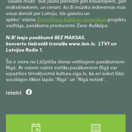
“Saules mūžs” būs jauna pieredze gan klausītājiem, gan
māksliniekiem, un ceram, ka šī mūzika iedvesmos mūs
visus domāt par Latviju, tās gaismu un
spēku”
stāsta
Ziemeļrīgas kultūras apvienības
projektu
vadītāja, pasākuma producente Zane Auškāpa.
N.B! Ieeja pasākumā BEZ MAKSAS,
koncertu tiešraidē translēs www.lsm.lv, LTV1 un
Latvijas Radio 1.
Šis ir viens no Lāčplēša dienai veltītajiem pasākumiem
Rīgā. Ar visiem valsts svētku pasākumiem Rīgā var
iepazīties tīmekļvietnē kultura.riga.lv, kā arī sekot līdzi
sociālajos tīklos lapās “Rīga” un “Rīgā notiek”.
Ieteikt