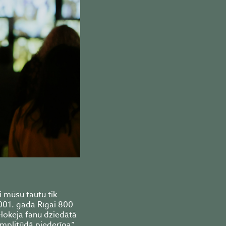
vi mūsu tautu tik
2001. gadā Rīgai 800
Hokeja fanu dziedātā
amplitūdā piederīga”