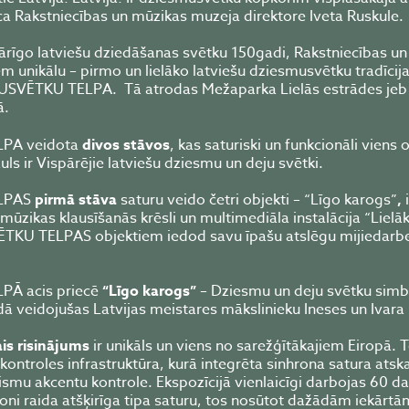
ica Rakstniecības un mūzikas muzeja direktore Iveta Ruskule.
ārīgo latviešu dziedāšanas svētku 150gadi, Rakstniecības u
 unikālu – pirmo un lielāko latviešu dziesmusvētku tradīcija
USVĒTKU TELPA. Tā atrodas Mežaparka Lielās estrādes jeb 
ā.
PA veidota
divos stāvos
, kas saturiski un funkcionāli viens 
ls ir Vispārējie latviešu dziesmu un deju svētki.
LPAS
pirmā stāva
saturu veido četri objekti – “Līgo karogs”
,
mūzikas klausīšanās krēsli un multimediāla instalācija “Lielāk
TKU TELPAS objektiem iedod savu īpašu atslēgu mijiedarbe
Ā acis priecē
“Līgo karogs”
– Dziesmu un deju svētku simbo
ā veidojušas Latvijas meistares mākslinieku Ineses un Ivara 
is risinājums
ir unikāls un viens no sarežģītākajiem Eiropā.
 kontroles infrastruktūra, kurā integrēta sinhrona satura ats
mu akcentu kontrole. Ekspozīcijā vienlaicīgi darbojas 60 d
hroni raida atšķirīga tipa saturu, tos nosūtot dažādām iekārt