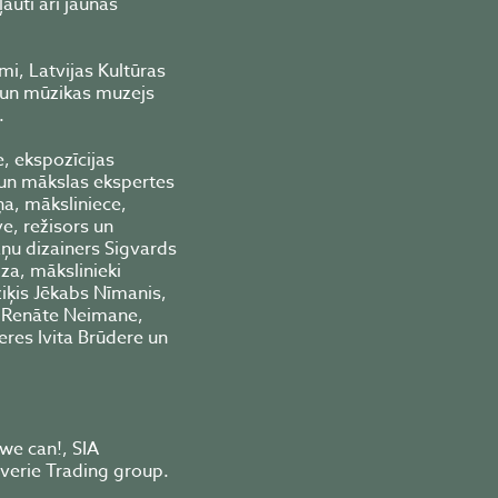
ļauti arī jaunās
, Latvijas Kultūras
s un mūzikas muzejs
.
, ekspozīcijas
 un mākslas ekspertes
ņa, māksliniece,
ve, režisors un
ņu dizainers Sigvards
za, mākslinieki
ziķis Jēkabs Nīmanis,
n Renāte Neimane,
eres Ivita Brūdere un
 we can!, SIA
everie Trading group.