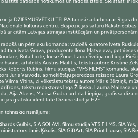
 balstīts patiesos notikumos un radošā iztēlē. Šie stāsti ir iek
zīcija DZIESMUSVĒTKU TELPA tapusi sadarbībā ar Rīgas domi
s Nacionālo kultūras centru. Ekspozīcijas saturu Rakstniecība
ībā ar citām Latvijas atmiņas institūcijām un privātpersonām
, radošā un pētnieku komanda: vadošā kuratore Iveta Ruskule
vadītāja Iveta Grava, producente Ilona Matvejeva, pētnieces
Bondare, Rūta Līcīte, Inese Žune, Laura Švītiņa un Liega Pieši
ihsone, arhitekts Austris Mailītis, tekstu autore Kristīne Žel
eks Roberts Rubīns, filmu studijas “VFS FILMS” komanda, ska
ors Juris Vaivods, apmeklētāju pieredzes režisore Laura Gro
te Vilma Vītiņa, cilvēkstāstu tekstu autors Māris Bērziņš, mū
drifrons, tekstu redaktores Inga Žilinska, Lauma Malnace u
oda, Aija Abens, Marisa Gudrā un Inta Liepiņa, grafiskā dizain
cijas grafiskā identitāte Dizaina studija H2E.
n tehniskie risinājumi:
Rihards Gulbis, SIA SOLAVI, filmu studija VFS FILMS, SIA Yes,
nistrators Jānis Ķīkulis, SIA GiftArt, SIA Print House, SIA R