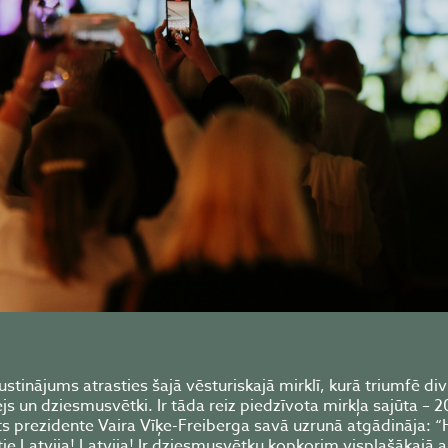
kustinājums atrasties šajā vēsturiskajā mirklī, kurā triumfē di
ejs un dziesmusvētki. Ir tāda reiz piedzīvota mirkļa sajūta – 
s prezidente Vaira Vīķe-Freiberga savā uzrunā atgādināja: “
ie Latvija! Latvija! Ir dziesmusvētku kopkorim visplašākajā 