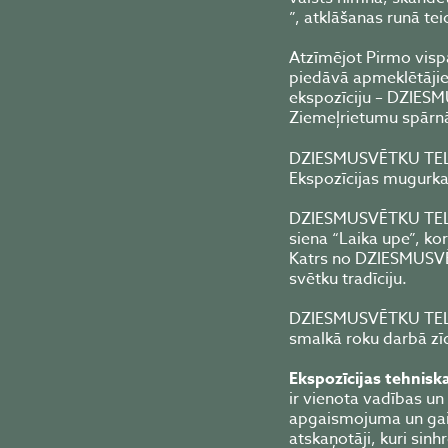
”, atklāšanas runā te
Atzīmējot Pirmo visp
piedāvā apmeklētājiem
ekspozīciju – DZIESM
Ziemeļrietumu spārn
DZIESMUSVĒTKU TEL
Ekspozīcijas mugurkau
DZIESMUSVĒTKU TE
siena “Laika upe”, kor
Katrs no DZIESMUSVĒ
svētku tradīciju.
DZIESMUSVĒTKU TELP
smalkā roku darbā zīd
Ekspozīcijas tehniska
ir vienota vadības un
apgaismojuma un gais
atskaņotāji, kuri sin