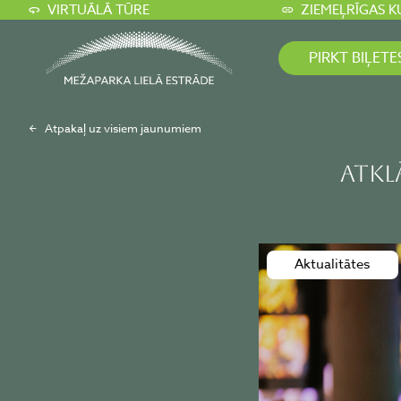
VIRTUĀLĀ TŪRE
ZIEMEĻRĪGAS K
PIRKT BIĻETE
Atpakaļ uz visiem jaunumiem
ATKL
Aktualitātes