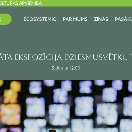
ULTŪRAS APVIENĪBA
S
ECOSYSTEMIC
PAR MUMS
ZIŅAS
PASĀK
ĀTA EKSPOZĪCIJA DZIESMUSVĒTKU 
5. Jūnijs 12:00