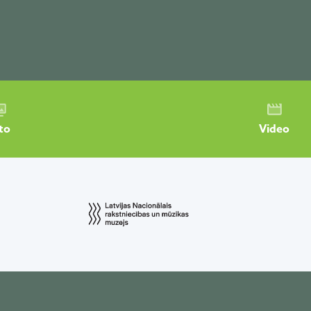
to
Video