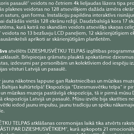
 koris pasaulē” veidots no četriem 4k lieljaudas lāzera tipa p
s plaknes veidotas no 128 atsevišķiem dažāda izmēra ekrā
 saturs, gan forma. Instalāciju papildina interaktīvs risinā
ņai dažādās vietās 128 ekrānu režģī. Daudzbalsīgā kora 17 s
istēma, kurā katrā no skandām veidots atsevišķs skaņas celiņ
e” veidota no 13 bezšuvju LCD paneļiem, 12 skārienjūtīgiem 
ausāmkrēsli aprīkoti ar skārienjūtīgām planšetēm.
tāvs
atvēlēts DZIESMUSVĒTKU TELPAS izglītības programmai, t
n uzklausīt. Brīvpieejas grāmatu plauktā apskatāmie dziesmus
as, izdevumi par personībām un kolektīviem dod iespēju izz
jas vēsturi Latvijā un pasaulē.
r jauna nākotnes lappuse gan Rakstniecības un mūzikas muze
n Baltijas kultūrtelpā! Ekspozīcija “Dziesmusvētku telpa” ir p
s un mūzikas muzeja pastāvīgā ekspozīcija, tā ir pirmā mūsu
ītā ekspozīcija Latvijā un pasaulē. Mūsu izvēle bija skatīties n
 svētki iedod jaunu impulsu, jaunu tradīciju un spēku nākamaj
le.
KU TELPAS atklāšanas ceremonijas laikā tika atvērts rakst
TĀSTI PAR DZIESMUSVĒTKIEM”, kurā apkopots 21 emocionāl