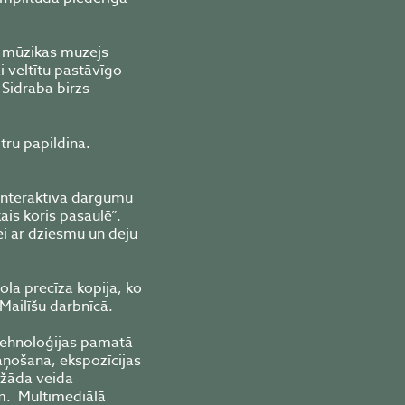
n mūzikas muzejs
i veltītu pastāvīgo
Sidraba birzs
otru papildina.
interaktīvā dārgumu
ais koris pasaulē”.
i ar dziesmu un deju
la precīza kopija, ko
Mailīšu darbnīcā.
 Tehnoloģijas pamatā
kaņošana, ekspozīcijas
ažāda veida
ām. Multimediālā