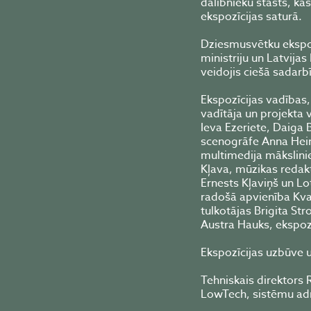
dalībnieku stāsts, kas
ekspozīcijas saturā.
Dziesmusvētku ekspo
ministriju un Latvija
veidojis ciešā sadarb
Ekspozīcijas vadības
vadītāja un projekta 
Ieva Ezeriete, Daiga 
scenogrāfe Anna Heinr
multimedija mākslini
Kļava, mūzikas redakt
Ernests Kļaviņš un Lo
radošā apvienība Kva
tulkotājas Brigita Str
Austra Hauks, ekspozī
Ekspozīcijas uzbūve u
Tehniskais direktors 
LowTech, sistēmu admi