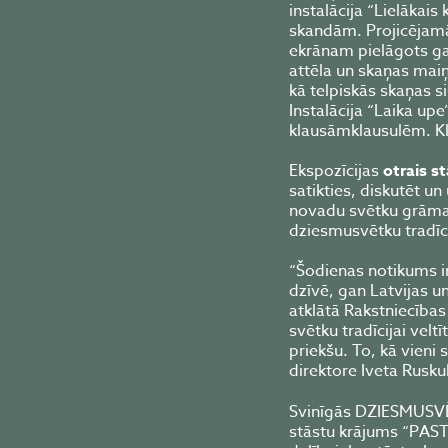
instalācija “Lielākais
skandām. Projicējamā
ekrānam pielāgots gan
attēla un skaņas mai
kā telpiskās skaņas s
Instalācija “Laika up
klausāmklausulēm. Kl
Ekspozīcijas
otrais s
satikties, diskutēt u
novadu svētku grāmat
dziesmusvētku tradīci
“Šodienas notikums i
dzīvē, gan Latvijas u
atklātā Rakstniecība
svētku tradīcijai velt
priekšu. To, kā vieni
direktore Iveta Rusku
Svinīgās DZIESMUSVĒT
stāstu krājums “PAS