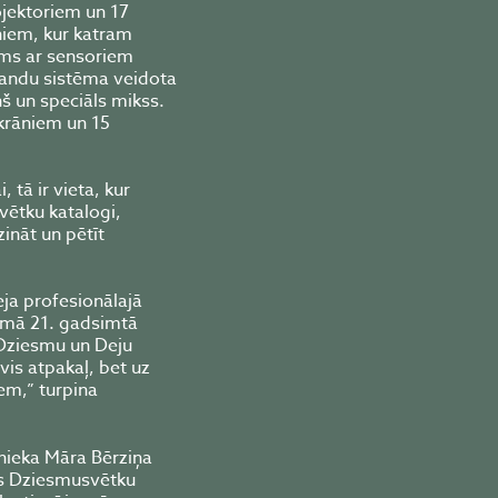
rojektoriem un 17
niem, kur katram
jums ar sensoriem
kandu sistēma veidota
š un speciāls mikss.
ekrāniem un 15
ā ir vieta, kur
vētku katalogi,
ināt un pētīt
ja profesionālajā
irmā 21. gadsimtā
 Dziesmu un Deju
evis atpakaļ, bet uz
iem,” turpina
nieka Māra Bērziņa
s Dziesmusvētku