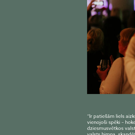
“Ir patiešām liels aiz
vienojoši spēki – hok
dziesmusvētkos valst
valsts himna, skandēt