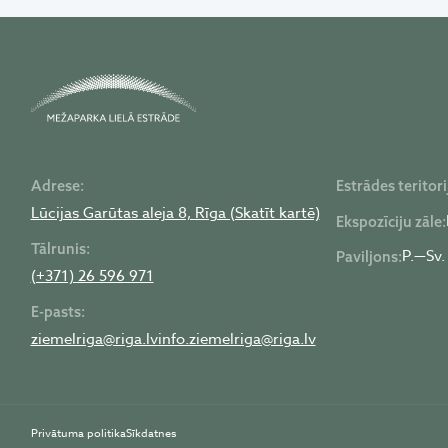
Adrese:
Estrādes teritori
Lūcijas Garūtas aleja 8, Rīga (Skatīt kartē)
Ekspozīciju zāle:
Tālrunis:
P.—Sv.
Paviljons:
(+371) 26 596 971
E-pasts:
ziemelriga@riga.lv
info.ziemelriga@riga.lv
Privātuma politika
Sīkdatnes