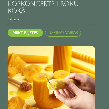
kopkoncerts | ROKU
ROKĀ
Estrāde
UZZINĀT VAIRĀK
PIRKT BIĻETES