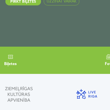
UZZINĀT VAIRĀK
PIRKT BIĻETES
Biļetes
Fo