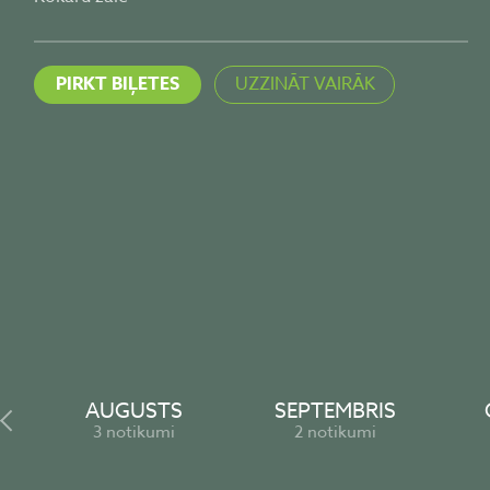
Paviljons
PIRKT BIĻETES
PIRKT BIĻETES
UZZINĀT VAIRĀK
UZZINĀT VAIRĀK
PIRKT BIĻETES
UZZINĀT VAIRĀK
AUGUSTS
SEPTEMBRIS
3 notikumi
2 notikumi