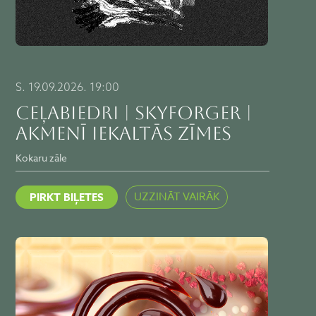
S. 19.09.2026. 19:00
CEĻABIEDRI | SKYFORGER |
AKMENĪ IEKALTĀS ZĪMES
Kokaru zāle
UZZINĀT VAIRĀK
PIRKT BIĻETES