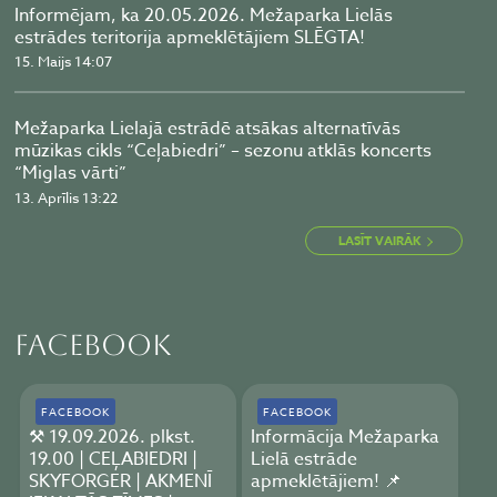
Informējam, ka 20.05.2026. Mežaparka Lielās
estrādes teritorija apmeklētājiem SLĒGTA!
15. Maijs 14:07
Mežaparka Lielajā estrādē atsākas alternatīvās
mūzikas cikls “Ceļabiedri” – sezonu atklās koncerts
“Miglas vārti”
13. Aprīlis 13:22
LASĪT VAIRĀK
Facebook
FACEBOOK
FACEBOOK
⚒️ 19.09.2026. plkst.
Informācija Mežaparka
19.00 | CEĻABIEDRI |
Lielā estrāde
SKYFORGER | AKMENĪ
apmeklētājiem! 📌